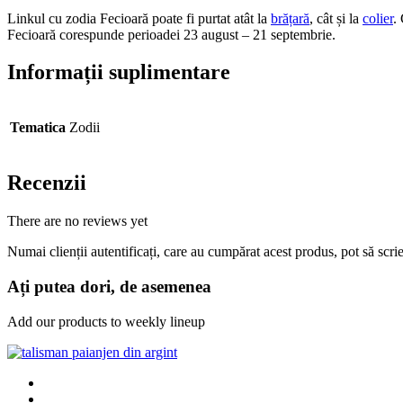
Linkul cu zodia Fecioară poate fi purtat atât la
brățară
, cât și la
colier
.
Fecioară corespunde perioadei 23 august – 21 septembrie.
Informații suplimentare
Tematica
Zodii
Recenzii
There are no reviews yet
Numai clienții autentificați, care au cumpărat acest produs, pot să scri
Ați putea dori, de asemenea
Add our products to weekly lineup