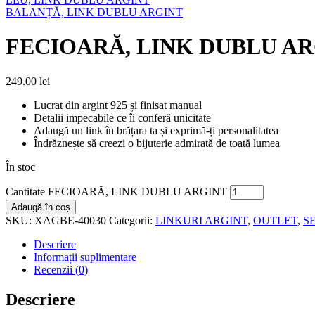
BALANȚĂ, LINK DUBLU ARGINT
FECIOARĂ, LINK DUBLU A
249.00
lei
Lucrat din argint 925 și finisat manual
Detalii impecabile ce îi conferă unicitate
Adaugă un link în brățara ta și exprimă-ți personalitatea
Îndrăznește să creezi o bijuterie admirată de toată lumea
În stoc
Cantitate FECIOARĂ, LINK DUBLU ARGINT
Adaugă în coș
SKU:
XAGBE-40030
Categorii:
LINKURI ARGINT
,
OUTLET
,
S
Descriere
Informații suplimentare
Recenzii (0)
Descriere