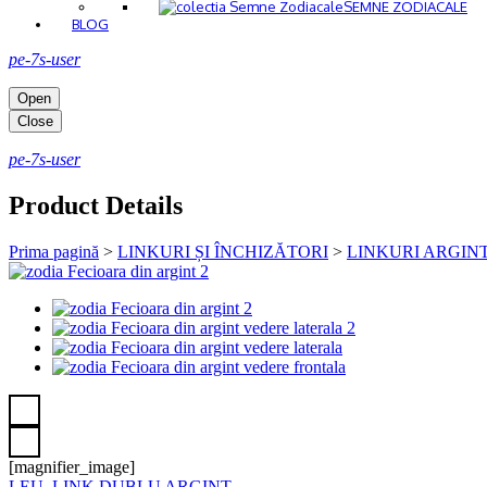
SEMNE ZODIACALE
BLOG
pe-7s-user
Open
Close
pe-7s-user
Product Details
Prima pagină
>
LINKURI ȘI ÎNCHIZĂTORI
>
LINKURI ARGIN
[magnifier_image]
LEU, LINK DUBLU ARGINT