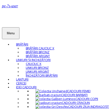
pe-7s-user
Menu
BRĂȚĂRI
BRĂȚĂRI CAUCIUC X
BRĂȚĂRI BRONZ
BRĂȚĂRI ARGINT
LINKURI ȘI INCHIZĂTORI
CAUCIUC X
LINKURI BRONZ
LINKURI ARGINT
ÎNCHIZĂTORI BRĂȚĂRI
LANȚURI
CERCEI
IDEI CADOURI
CADOURI FEMEI
CADOURI BARBATI
CADOURI COPII
CADOURI CRACIUN
CADOURI ZIUA INDRAGOST