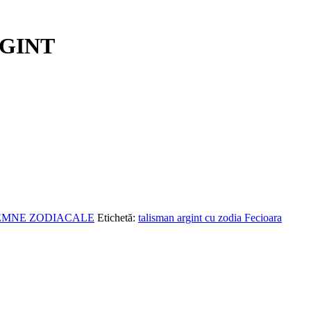
RGINT
EMNE ZODIACALE
Etichetă:
talisman argint cu zodia Fecioara