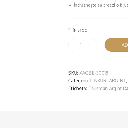
Îndrăznește să creezi o bij
ÎN STOC
Cantitate
AD
RAC,
LINK
SIMPLU
ARGINT
SKU:
XAGBE-30018
Categorii:
LINKURI ARGINT
Etichetă:
Talisman Argint R