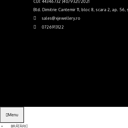
CUI: 44346732 J40/9321/2021
Bld. Dimitrie Cantemir 11, bloc 8, scara 2, ap. 56,
sales@xjewellery.ro
0726913122
Menu
BRĂȚĂRI