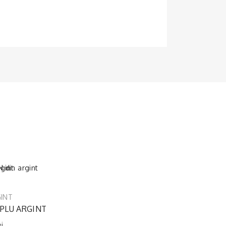
GINT
MPLU ARGINT
ei