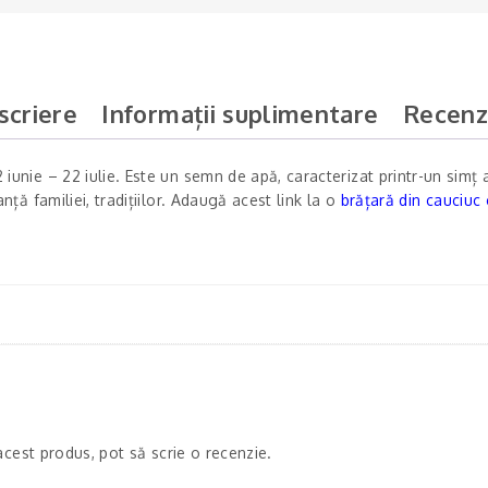
scriere
Informații suplimentare
Recenzi
unie – 22 iulie. Este un semn de apă, caracterizat printr-un simț a
ță familiei, tradițiilor. Adaugă acest link la o
brățară din cauciuc 
acest produs, pot să scrie o recenzie.