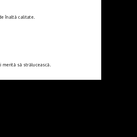
 înaltă calitate.
ți merită să strălucească.