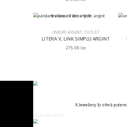
LINKURI ARGINT
,
OUTLET
LITERA V, LINK SIMPLU ARGINT
275.00
lei
X Jewellery îți oferă putere
AFLĂ MAI MULTE