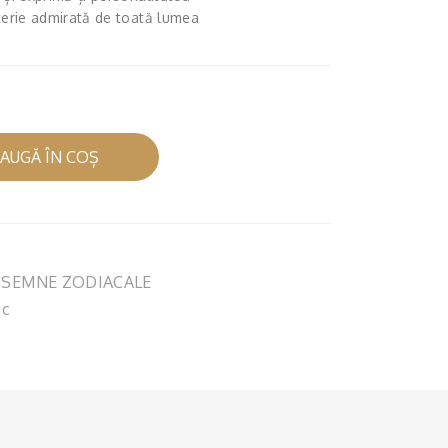
PLU
AR
uterie admirată de toată lumea
AR
GIN
GIN
T
T
AUGĂ ÎN COȘ
,
SEMNE ZODIACALE
ac