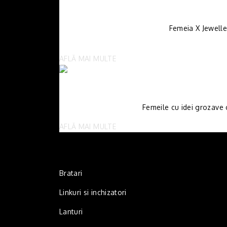
Femeia X Jewelle
AFLĂ MAI MULTE
Femeile cu idei grozave c
AFLĂ MAI MULTE
Bratari
Linkuri si inchizatori
Lanturi