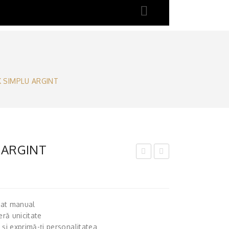
K SIMPLU ARGINT
 ARGINT
EM
EU,
ENI,
LIN
LIN
K
isat manual
K
SIM
eră unicitate
SIM
PLU
 și exprimă-ți personalitatea