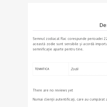
De
Semnul zodiacal Rac corespunde perioadei 22 i
această zodie sunt sensibile și acordă importan
semnificație aparte pentru tine.
Zodii
TEMATICA
There are no reviews yet
Numai clienții autentificați, care au cumpărat 