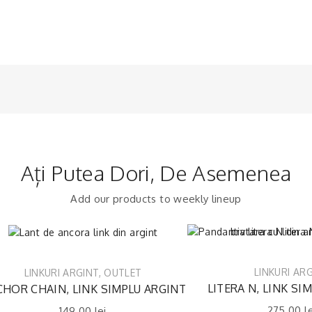
Ați Putea Dori, De Asemenea
Add our products to weekly lineup
LINKURI AR
LINKURI ARGINT
,
OUTLET
LITERA N, LINK SI
HOR CHAIN, LINK SIMPLU ARGINT
275.00
l
149.00
lei