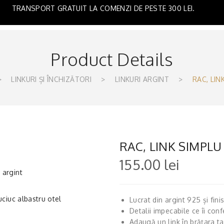
TRANSPORT GRATUIT LA COMENZI DE PESTE 300 LEI.
Product Details
>
LINKURI ȘI ÎNCHIZĂTORI
>
LINKURI ARGINT
>
RAC, LIN
RAC, LINK SIMPLU
155.00
lei
Lucrat din argint 925 și fin
Detalii impecabile ce îi conf
Adaugă un link în brățara ta