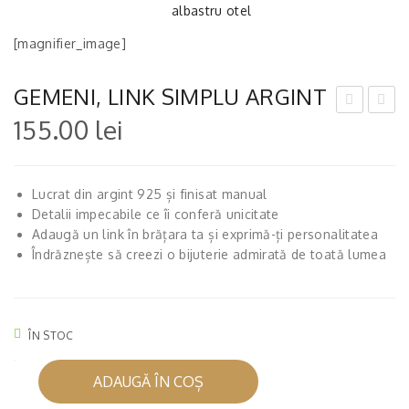
[magnifier_image]
GEMENI, LINK SIMPLU ARGINT
155.00
lei
AU
AC,
R,
LIN
LIN
K
Lucrat din argint 925 și finisat manual
K
SIM
Detalii impecabile ce îi conferă unicitate
SIM
PLU
Adaugă un link în brățara ta și exprimă-ți personalitatea
PLU
AR
Îndrăznește să creezi o bijuterie admirată de toată lumea
AR
GIN
GIN
T
T
ÎN STOC
Cantitate
ADAUGĂ ÎN COȘ
GEMENI,