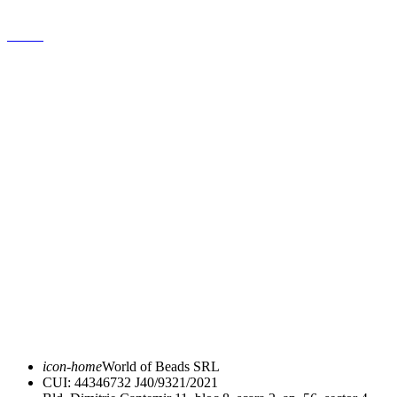
Lanturi
Cercei
Despre noi
Conceptul nostru
Politica de Confidențialitate
Termeni si conditii
ANPC
FAQ
Ghid mărimi
Expediere și livrare
Returnare și schimb
icon-home
World of Beads SRL
CUI: 44346732 J40/9321/2021