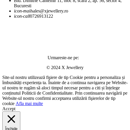
Bld. Dimitrie Cantemir 11, bloc 8, scara 2, ap. 56, sector 4,
Bucuresti
icon-mail
sales@xjewellery.ro
icon-call
0726913122
Urmareste-ne pe:
© 2024 X Jewellery
Site-ul nostru utilizează fişiere de tip Cookie pentru a personaliza și
îmbunătăți experiența ta. Înainte de a continua navigarea pe Website-
ul nostru te rugăm să aloci timpul necesar pentru a citi și înțelege
conținutul Politicii de Confidentialitate. Prin continuarea navigării pe
Website-ul nostru confirmi acceptarea utilizării fişierelor de tip
cookie
Afla mai multe
Accept
Închide