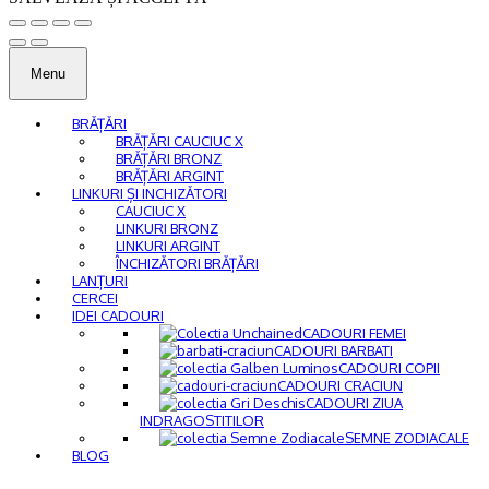
Menu
BRĂȚĂRI
BRĂȚĂRI CAUCIUC X
BRĂȚĂRI BRONZ
BRĂȚĂRI ARGINT
LINKURI ȘI INCHIZĂTORI
CAUCIUC X
LINKURI BRONZ
LINKURI ARGINT
ÎNCHIZĂTORI BRĂȚĂRI
LANȚURI
CERCEI
IDEI CADOURI
CADOURI FEMEI
CADOURI BARBATI
CADOURI COPII
CADOURI CRACIUN
CADOURI ZIUA
INDRAGOSTITILOR
SEMNE ZODIACALE
BLOG