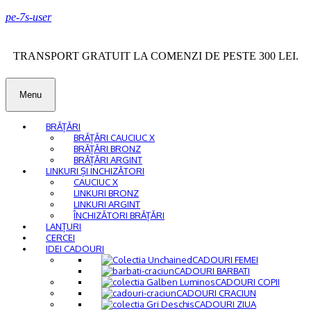
pe-7s-user
TRANSPORT GRATUIT LA COMENZI DE PESTE 300 LEI.
Menu
BRĂȚĂRI
BRĂȚĂRI CAUCIUC X
BRĂȚĂRI BRONZ
BRĂȚĂRI ARGINT
LINKURI ȘI INCHIZĂTORI
CAUCIUC X
LINKURI BRONZ
LINKURI ARGINT
ÎNCHIZĂTORI BRĂȚĂRI
LANȚURI
CERCEI
IDEI CADOURI
CADOURI FEMEI
CADOURI BARBATI
CADOURI COPII
CADOURI CRACIUN
CADOURI ZIUA