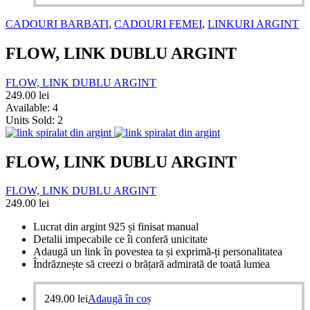
CADOURI BARBATI
,
CADOURI FEMEI
,
LINKURI ARGINT
FLOW, LINK DUBLU ARGINT
FLOW, LINK DUBLU ARGINT
249.00
lei
Available:
4
Units Sold:
2
FLOW, LINK DUBLU ARGINT
FLOW, LINK DUBLU ARGINT
249.00
lei
Lucrat din argint 925 și finisat manual
Detalii impecabile ce îi conferă unicitate
Adaugă un link în povestea ta și exprimă-ți personalitatea
Îndrăznește să creezi o brățară admirată de toată lumea
249.00
lei
Adaugă în coș