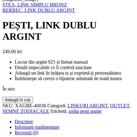
STEA, LINK SIMPLU BRONZ
BERBEC, LINK DUBLU ARGINT
PEȘTI, LINK DUBLU
ARGINT
249.00
lei
Lucrat din argint 925 și finisat manual
Detalii impecabile ce îi conferă unicitate
Adaugă un link în brățara ta și exprimă-ți personalitatea
Îndrăznește să creezi o bijuterie admirată de toată lumea
În stoc
Cantitate
Adaugă în coș
PEȘTI,
SKU:
XAGBE-40036
Categorii:
LINKURI ARGINT
,
OUTLET
,
LINK
SEMNE ZODIACALE
Etichetă:
zodia pesti argint
DUBLU
ARGINT
Descriere
Informații suplimentare
Recenzii (0)