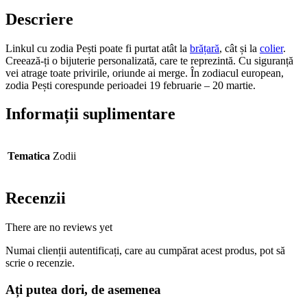
Descriere
Linkul cu zodia Pești poate fi purtat atât la
brățară
, cât și la
colier
.
Creează-ți o bijuterie personalizată, care te reprezintă. Cu siguranță
vei atrage toate privirile, oriunde ai merge. În zodiacul european,
zodia Pești corespunde perioadei 19 februarie – 20 martie.
Informații suplimentare
Tematica
Zodii
Recenzii
There are no reviews yet
Numai clienții autentificați, care au cumpărat acest produs, pot să
scrie o recenzie.
Ați putea dori, de asemenea