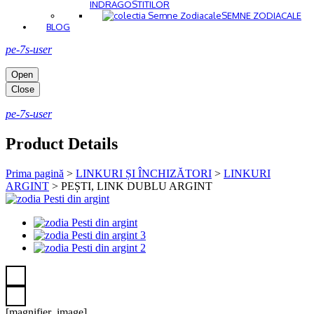
INDRAGOSTITILOR
SEMNE ZODIACALE
BLOG
pe-7s-user
Open
Close
pe-7s-user
Product Details
Prima pagină
>
LINKURI ȘI ÎNCHIZĂTORI
>
LINKURI
ARGINT
>
PEȘTI, LINK DUBLU ARGINT
[magnifier_image]