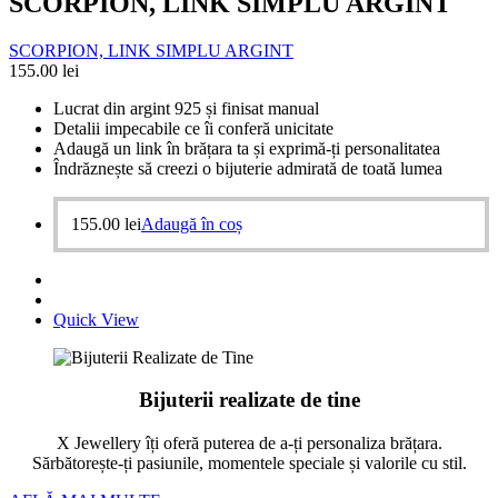
SCORPION, LINK SIMPLU ARGINT
SCORPION, LINK SIMPLU ARGINT
155.00
lei
Lucrat din argint 925 și finisat manual
Detalii impecabile ce îi conferă unicitate
Adaugă un link în brățara ta și exprimă-ți personalitatea
Îndrăznește să creezi o bijuterie admirată de toată lumea
155.00
lei
Adaugă în coș
Quick View
Bijuterii realizate de tine
X Jewellery îți oferă puterea de a-ți personaliza brățara.
Sărbătorește-ți pasiunile, momentele speciale și valorile cu stil.