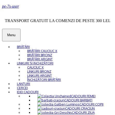
pe-7s-user
TRANSPORT GRATUIT LA COMENZI DE PESTE 300 LEI.
Menu
BRĂȚĂRI
BRĂȚĂRI CAUCIUC X
BRĂȚĂRI BRONZ
BRĂȚĂRI ARGINT
LINKURI ȘI INCHIZĂTORI
CAUCIUC X
LINKURI BRONZ
LINKURI ARGINT
ÎNCHIZĂTORI BRĂȚĂRI
LANȚURI
CERCEI
IDEI CADOURI
CADOURI FEMEI
CADOURI BARBATI
CADOURI COPII
CADOURI CRACIUN
CADOURI ZIUA