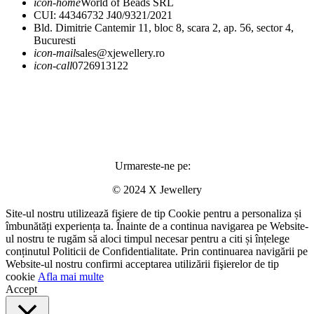
icon-home
World of Beads SRL
CUI: 44346732 J40/9321/2021
Bld. Dimitrie Cantemir 11, bloc 8, scara 2, ap. 56, sector 4,
Bucuresti
icon-mail
sales@xjewellery.ro
icon-call
0726913122
Urmareste-ne pe:
© 2024 X Jewellery
Site-ul nostru utilizează fişiere de tip Cookie pentru a personaliza și
îmbunătăți experiența ta. Înainte de a continua navigarea pe Website-
ul nostru te rugăm să aloci timpul necesar pentru a citi și înțelege
conținutul Politicii de Confidentialitate. Prin continuarea navigării pe
Website-ul nostru confirmi acceptarea utilizării fişierelor de tip
cookie
Afla mai multe
Accept