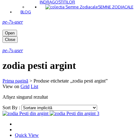
INDRAGOSTITILOR
SEMNE ZODIACALE
BLOG
pe-7s-user
Open
Close
pe-7s-user
zodia pesti argint
Prima pagină
>
Produse etichetate „zodia pesti argint”
View on
Grid
List
Afișez singurul rezultat
Sort By :
Quick View