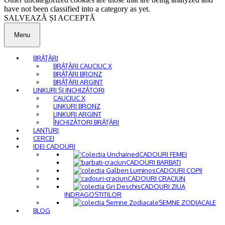
have not been classified into a category as yet.
SALVEAZĂ ȘI ACCEPTĂ
Menu
BRĂȚĂRI
BRĂȚĂRI CAUCIUC X
BRĂȚĂRI BRONZ
BRĂȚĂRI ARGINT
LINKURI ȘI INCHIZĂTORI
CAUCIUC X
LINKURI BRONZ
LINKURI ARGINT
ÎNCHIZĂTORI BRĂȚĂRI
LANȚURI
CERCEI
IDEI CADOURI
CADOURI FEMEI
CADOURI BARBATI
CADOURI COPII
CADOURI CRACIUN
CADOURI ZIUA
INDRAGOSTITILOR
SEMNE ZODIACALE
BLOG