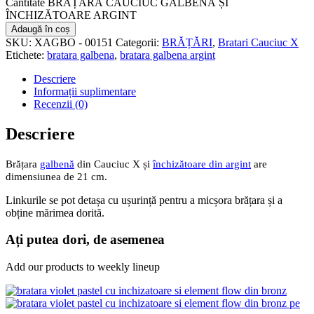
Cantitate BRĂȚARĂ CAUCIUC GALBENĂ ȘI
ÎNCHIZĂTOARE ARGINT
Adaugă în coș
SKU:
XAGBO - 00151
Categorii:
BRĂȚĂRI
,
Bratari Cauciuc X
Etichete:
bratara galbena
,
bratara galbena argint
Descriere
Informații suplimentare
Recenzii (0)
Descriere
Brățara
galbenă
din Cauciuc X și
închizătoare din argint
are
dimensiunea de 21 cm.
Linkurile se pot detașa cu ușurință pentru a micșora brățara și a
obține mărimea dorită.
Ați putea dori, de asemenea
Add our products to weekly lineup