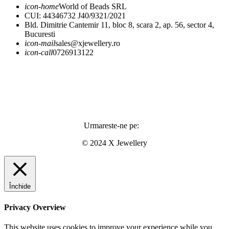
icon-home
World of Beads SRL
CUI: 44346732 J40/9321/2021
Bld. Dimitrie Cantemir 11, bloc 8, scara 2, ap. 56, sector 4,
Bucuresti
icon-mail
sales@xjewellery.ro
icon-call
0726913122
Urmareste-ne pe:
© 2024 X Jewellery
Închide
Privacy Overview
This website uses cookies to improve your experience while you