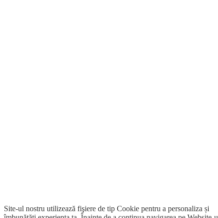
Site-ul nostru utilizează fişiere de tip Cookie pentru a personaliza și
îmbunătăți experiența ta. Înainte de a continua navigarea pe Website-u