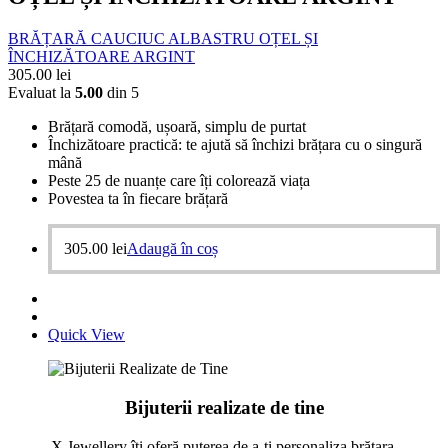
BRĂȚARĂ CAUCIUC ALBASTRU OȚEL ȘI
ÎNCHIZĂTOARE ARGINT
305.00
lei
Evaluat la
5.00
din 5
Brățară comodă, ușoară, simplu de purtat
Închizătoare practică: te ajută să închizi brățara cu o singură
mână
Peste 25 de nuanțe care îți colorează viața
Povestea ta în fiecare brățară
305.00
lei
Adaugă în coș
Quick View
Bijuterii realizate de tine
X Jewellery îți oferă puterea de a-ți personaliza brățara.