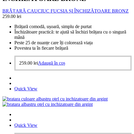
BRĂȚARĂ CAUCIUC FUCSIA ȘI ÎNCHIZĂTOARE BRONZ
259.00
lei
Brățară comodă, ușoară, simplu de purtat
Închizătoare practică: te ajută să închizi brățara cu o singură
mână
Peste 25 de nuanțe care îți colorează viața
Povestea ta în fiecare brățară
259.00
lei
Adaugă în coș
Quick View
Quick View