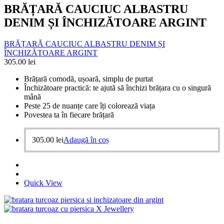
BRĂȚARĂ CAUCIUC ALBASTRU
DENIM ȘI ÎNCHIZĂTOARE ARGINT
BRĂȚARĂ CAUCIUC ALBASTRU DENIM ȘI
ÎNCHIZĂTOARE ARGINT
305.00
lei
Brățară comodă, ușoară, simplu de purtat
Închizătoare practică: te ajută să închizi brățara cu o singură
mână
Peste 25 de nuanțe care îți colorează viața
Povestea ta în fiecare brățară
305.00
lei
Adaugă în coș
Quick View