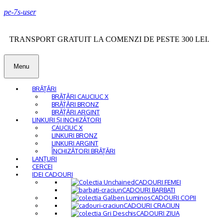
pe-7s-user
TRANSPORT GRATUIT LA COMENZI DE PESTE 300 LEI.
Menu
BRĂȚĂRI
BRĂȚĂRI CAUCIUC X
BRĂȚĂRI BRONZ
BRĂȚĂRI ARGINT
LINKURI ȘI INCHIZĂTORI
CAUCIUC X
LINKURI BRONZ
LINKURI ARGINT
ÎNCHIZĂTORI BRĂȚĂRI
LANȚURI
CERCEI
IDEI CADOURI
CADOURI FEMEI
CADOURI BARBATI
CADOURI COPII
CADOURI CRACIUN
CADOURI ZIUA