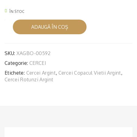
GIN
T
ÎN STOC
PE
Cantitate
TIT
ADAUGĂ ÎN COȘ
CERCEL
E
COPACUL
VIEȚII
SKU:
XAGBO-00592
Categorie:
CERCEI
Etichete:
Cercei Argint
,
Cercei Copacul Vietii Argint
,
Cercei Rotunzi Argint