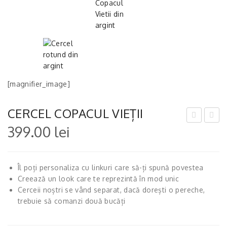
[magnifier_image]
CERCEL COPACUL VIEȚII
399.00
lei
ERC
ERC
EL
EL
CU
NE
Îl poți personaliza cu linkuri care să-ți spună povestea
LA
VER
Creează un look care te reprezintă în mod unic
NȚ
AL
Cerceii noștri se vând separat, dacă dorești o pereche,
DE
ON
trebuie să comanzi două bucăți
AR
E