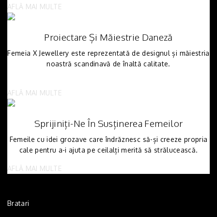
AFLĂ MAI MULTE
Proiectare Și Măiestrie Daneză
Femeia X Jewellery este reprezentată de designul și măiestria
noastră scandinavă de înaltă calitate.
AFLĂ MAI MULTE
Sprijiniți-Ne În Susținerea Femeilor
Femeile cu idei grozave care îndrăznesc să-și creeze propria
cale pentru a-i ajuta pe ceilalți merită să strălucească.
AFLĂ MAI MULTE
Bratari