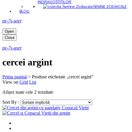
INDRAGOSTITILOR
SEMNE ZODIACALE
BLOG
pe-7s-user
Open
Close
pe-7s-user
cercei argint
Prima pagină
>
Produse etichetate „cercei argint”
View on
Grid
List
Afișez toate cele 2 rezultate
Sort By :