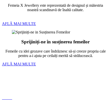
Femeia X Jewellery este reprezentată de designul și măiestria
noastră scandinavă de înaltă calitate.
AFLĂ MAI MULTE
Sprijiniți-ne în susținerea femeilor
Femeile cu idei grozave care îndrăznesc să-și creeze propria cale
pentru a-i ajuta pe ceilalți merită să strălucească.
AFLĂ MAI MULTE
Bratari
Linkuri si inchizatori
Lanturi
Cercei
Despre noi