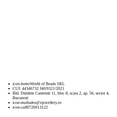
Conceptul nostru
Politica de Confidențialitate
Termeni si conditii
ANPC
FAQ
Ghid mărimi
Expediere și livrare
Returnare și schimb
icon-home
World of Beads SRL
CUI: 44346732 J40/9321/2021
Bld. Dimitrie Cantemir 11, bloc 8, scara 2, ap. 56, sector 4,
Bucuresti
icon-mail
sales@xjewellery.ro
icon-call
0726913122