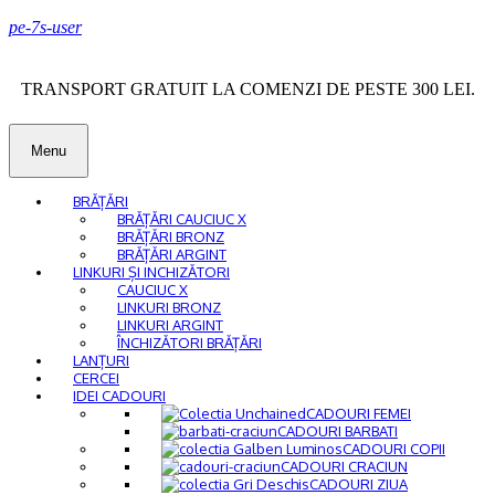
pe-7s-user
TRANSPORT GRATUIT LA COMENZI DE PESTE 300 LEI.
Menu
BRĂȚĂRI
BRĂȚĂRI CAUCIUC X
BRĂȚĂRI BRONZ
BRĂȚĂRI ARGINT
LINKURI ȘI INCHIZĂTORI
CAUCIUC X
LINKURI BRONZ
LINKURI ARGINT
ÎNCHIZĂTORI BRĂȚĂRI
LANȚURI
CERCEI
IDEI CADOURI
CADOURI FEMEI
CADOURI BARBATI
CADOURI COPII
CADOURI CRACIUN
CADOURI ZIUA