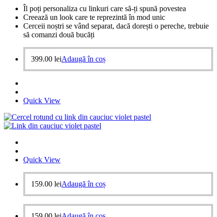
Îl poți personaliza cu linkuri care să-ți spună povestea
Creează un look care te reprezintă în mod unic
Cerceii noștri se vând separat, dacă dorești o pereche, trebuie
să comanzi două bucăți
399.00
lei
Adaugă în coș
Quick View
Quick View
159.00
lei
Adaugă în coș
159.00
lei
Adaugă în coș