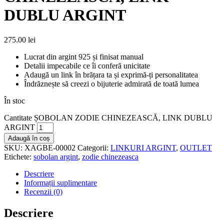
DUBLU ARGINT
275.00
lei
Lucrat din argint 925 și finisat manual
Detalii impecabile ce îi conferă unicitate
Adaugă un link în brățara ta și exprimă-ți personalitatea
Îndrăznește să creezi o bijuterie admirată de toată lumea
În stoc
Cantitate ȘOBOLAN ZODIE CHINEZEASCĂ, LINK DUBLU
ARGINT
Adaugă în coș
SKU:
XAGBE-00002
Categorii:
LINKURI ARGINT
,
OUTLET
Etichete:
sobolan argint
,
zodie chinezeasca
Descriere
Informații suplimentare
Recenzii (0)
Descriere