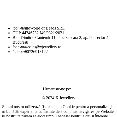
Expediere și livrare
Returnare și schimb
icon-home
World of Beads SRL
CUI: 44346732 J40/9321/2021
Bld. Dimitrie Cantemir 11, bloc 8, scara 2, ap. 56, sector 4,
Bucuresti
icon-mail
sales@xjewellery.ro
icon-call
0726913122
Urmareste-ne pe:
© 2024 X Jewellery
Site-ul nostru utilizează fişiere de tip Cookie pentru a personaliza și
îmbunătăți experiența ta. Înainte de a continua navigarea pe Website-
ul nostru te rugăm să aloci timpul necesar pentru a citi și înțelege