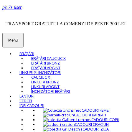
pe-7s-user
TRANSPORT GRATUIT LA COMENZI DE PESTE 300 LEI.
Menu
BRĂȚĂRI
BRĂȚĂRI CAUCIUC X
BRĂȚĂRI BRONZ
BRĂȚĂRI ARGINT
LINKURI ȘI INCHIZĂTORI
CAUCIUC X
LINKURI BRONZ
LINKURI ARGINT
ÎNCHIZĂTORI BRĂȚĂRI
LANȚURI
CERCEI
IDEI CADOURI
CADOURI FEMEI
CADOURI BARBATI
CADOURI COPII
CADOURI CRACIUN
CADOURI ZIUA