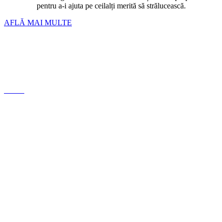
pentru a-i ajuta pe ceilalți merită să strălucească.
AFLĂ MAI MULTE
Bratari
Linkuri si inchizatori
Lanturi
Cercei
Despre noi
Conceptul nostru
Politica de Confidențialitate
Termeni si conditii
ANPC
FAQ
Ghid mărimi