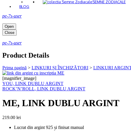
SEMNE ZODIACALE
BLOG
pe-7s-user
Open
Close
pe-7s-user
Product Details
Prima pagină
>
LINKURI ȘI ÎNCHIZĂTORI
>
LINKURI ARGIN
[magnifier_image]
YOU, LINK DUBLU ARGINT
ROCK’N’ROLL, LINK DUBLU ARGINT
ME, LINK DUBLU ARGINT
219.00
lei
Lucrat din argint 925 și finisat manual