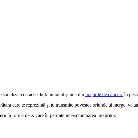
ersonalizată cu acest link minunat și una din
brățările de
cauciuc
în pest
rățara care te reprezintă și îți transmite povestea oriunde ai merge, va atr
derii în formă de X care îți permite interschimbarea linkurilor.