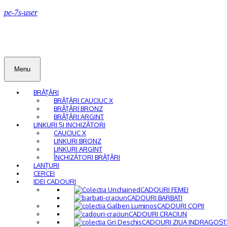
pe-7s-user
Menu
BRĂȚĂRI
BRĂȚĂRI CAUCIUC X
BRĂȚĂRI BRONZ
BRĂȚĂRI ARGINT
LINKURI ȘI INCHIZĂTORI
CAUCIUC X
LINKURI BRONZ
LINKURI ARGINT
ÎNCHIZĂTORI BRĂȚĂRI
LANȚURI
CERCEI
IDEI CADOURI
CADOURI FEMEI
CADOURI BARBATI
CADOURI COPII
CADOURI CRACIUN
CADOURI ZIUA INDRAGOST