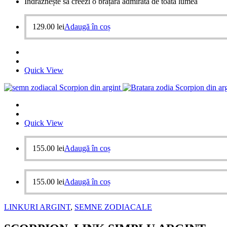
Îndrăznește să creezi o brățară admirată de toată lumea
129.00
lei
Adaugă în coș
Quick View
Quick View
155.00
lei
Adaugă în coș
155.00
lei
Adaugă în coș
LINKURI ARGINT
,
SEMNE ZODIACALE