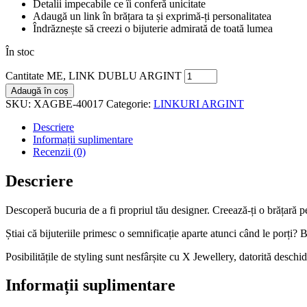
Detalii impecabile ce îi conferă unicitate
Adaugă un link în brățara ta și exprimă-ți personalitatea
Îndrăznește să creezi o bijuterie admirată de toată lumea
În stoc
Cantitate ME, LINK DUBLU ARGINT
Adaugă în coș
SKU:
XAGBE-40017
Categorie:
LINKURI ARGINT
Descriere
Informații suplimentare
Recenzii (0)
Descriere
Descoperă bucuria de a fi propriul tău designer. Creează-ți o brățară p
Știai că bijuteriile primesc o semnificație aparte atunci când le porți? B
Posibilitățile de styling sunt nesfârșite cu X Jewellery, datorită deschi
Informații suplimentare