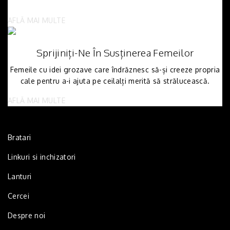
AFLĂ MAI MULTE
Sprijiniți-Ne În Susținerea Femeilor
Femeile cu idei grozave care îndrăznesc să-și creeze propria
cale pentru a-i ajuta pe ceilalți merită să strălucească.
AFLĂ MAI MULTE
Bratari
Linkuri si inchizatori
Lanturi
Cercei
Despre noi