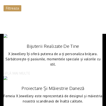
Filtreaza
Bijuterii Realizate De Tine
X Jewellery îți oferă puterea de a-ți personaliza brățara.
Sărbătorește-ți pasiunile, momentele speciale și valorile cu
stil.
AFLĂ MAI MULTE
Proiectare Și Măiestrie Daneză
Femeia X Jewellery este reprezentată de designul și măiestria
noastră scandinavă de înaltă calitate.