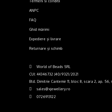
Termeni si conditii
ANPC
FAQ
Ghid mărimi
Expediere și livrare
Returnare și schimb
World of Beads SRL
CUI: 44346732 J40/9321/2021
Bld. Dimitrie Cantemir 11, bloc 8, scara 2, ap. 56,
sales@xjewellery.ro
0726913122