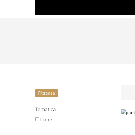
BRĂȚĂRI
LINKURI ȘI INCHIZĂTORI
LANȚURI
CERCEI
Filtreaza
Tematica
Litere