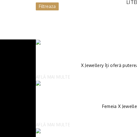
LITE
Filtreaza
X Jewellery îți oferă putere
AFLĂ MAI MULTE
Femeia X Jewelle
AFLĂ MAI MULTE