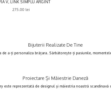
RA V, LINK SIMPLU ARGINT
275.00
lei
Bijuterii Realizate De Tine
a de a-ți personaliza brățara. Sărbătorește-ți pasiunile, momentele 
Proiectare Și Măiestrie Daneză
ry este reprezentată de designul și măiestria noastră scandinavă de