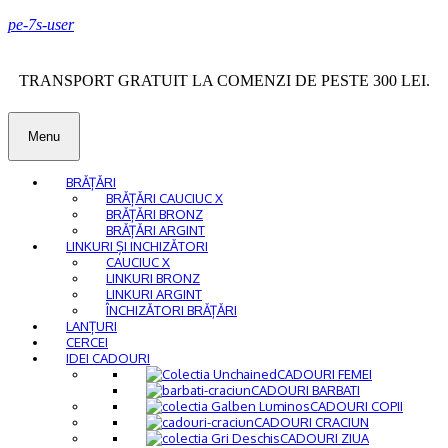
pe-7s-user
TRANSPORT GRATUIT LA COMENZI DE PESTE 300 LEI.
Menu
BRĂȚĂRI
BRĂȚĂRI CAUCIUC X
BRĂȚĂRI BRONZ
BRĂȚĂRI ARGINT
LINKURI ȘI INCHIZĂTORI
CAUCIUC X
LINKURI BRONZ
LINKURI ARGINT
ÎNCHIZĂTORI BRĂȚĂRI
LANȚURI
CERCEI
IDEI CADOURI
CADOURI FEMEI
CADOURI BARBATI
CADOURI COPII
CADOURI CRACIUN
CADOURI ZIUA