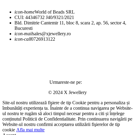
icon-home
World of Beads SRL
CUI: 44346732 J40/9321/2021
Bld. Dimitrie Cantemir 11, bloc 8, scara 2, ap. 56, sector 4,
Bucuresti
icon-mail
sales@xjewellery.ro
icon-call
0726913122
Urmareste-ne pe:
© 2024 X Jewellery
Site-ul nostru utilizează fişiere de tip Cookie pentru a personaliza și
îmbunătăți experiența ta. Înainte de a continua navigarea pe Website-
ul nostru te rugăm să aloci timpul necesar pentru a citi și înțelege
conținutul Politicii de Confidentialitate. Prin continuarea navigării pe
Website-ul nostru confirmi acceptarea utilizării fişierelor de tip
cookie
Afla mai multe