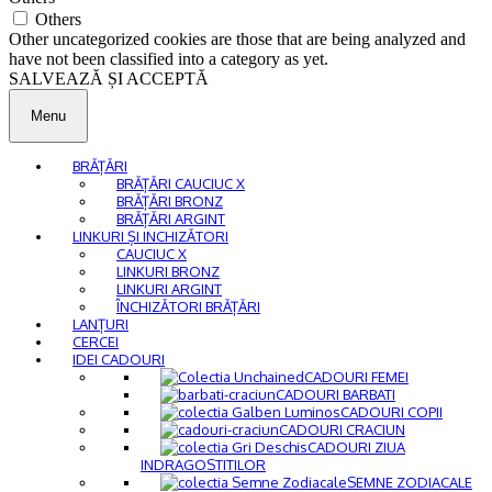
Others
Other uncategorized cookies are those that are being analyzed and
have not been classified into a category as yet.
SALVEAZĂ ȘI ACCEPTĂ
Menu
BRĂȚĂRI
BRĂȚĂRI CAUCIUC X
BRĂȚĂRI BRONZ
BRĂȚĂRI ARGINT
LINKURI ȘI INCHIZĂTORI
CAUCIUC X
LINKURI BRONZ
LINKURI ARGINT
ÎNCHIZĂTORI BRĂȚĂRI
LANȚURI
CERCEI
IDEI CADOURI
CADOURI FEMEI
CADOURI BARBATI
CADOURI COPII
CADOURI CRACIUN
CADOURI ZIUA
INDRAGOSTITILOR
SEMNE ZODIACALE