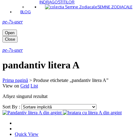
INDRAGOSTITILOR
SEMNE ZODIACALE
BLOG
pe-7s-user
Open
Close
pe-7s-user
pandantiv litera A
Prima pagină
>
Produse etichetate „pandantiv litera A”
View on
Grid
List
Afișez singurul rezultat
Sort By :
Quick View