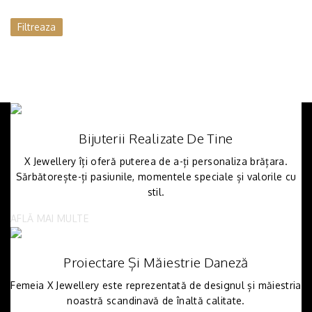
Filtreaza
Bijuterii Realizate De Tine
X Jewellery îți oferă puterea de a-ți personaliza brățara.
Sărbătorește-ți pasiunile, momentele speciale și valorile cu
stil.
AFLĂ MAI MULTE
Proiectare Și Măiestrie Daneză
Femeia X Jewellery este reprezentată de designul și măiestria
noastră scandinavă de înaltă calitate.