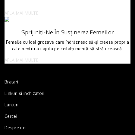
AFLĂ MAI MULTE
Sprijiniți-Ne În Susținerea Femeilor
Femeile cu idei grozave care îndrăznesc să-și creeze propria
cale pentru a-i ajuta pe ceilalți merită să strălucească.
AFLĂ MAI MULTE
Bratari
Linkuri si inchizatori
Lanturi
Cercei
Despre noi