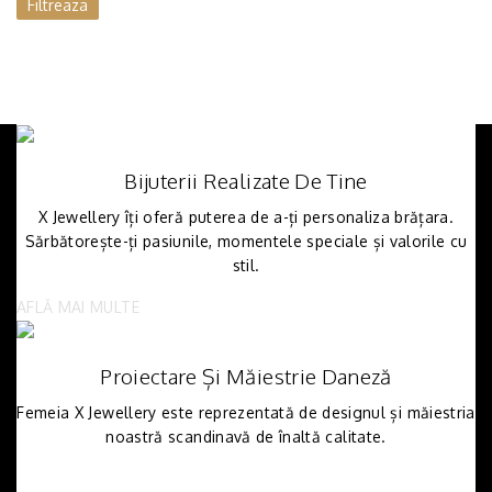
Filtreaza
Bijuterii Realizate De Tine
X Jewellery îți oferă puterea de a-ți personaliza brățara.
Sărbătorește-ți pasiunile, momentele speciale și valorile cu
stil.
AFLĂ MAI MULTE
Proiectare Și Măiestrie Daneză
Femeia X Jewellery este reprezentată de designul și măiestria
noastră scandinavă de înaltă calitate.