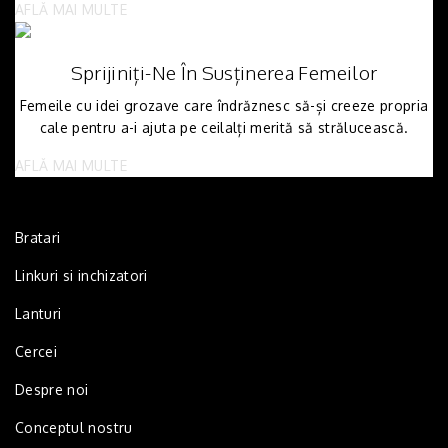
AFLĂ MAI MULTE
Sprijiniți-Ne În Susținerea Femeilor
Femeile cu idei grozave care îndrăznesc să-și creeze propria
cale pentru a-i ajuta pe ceilalți merită să strălucească.
AFLĂ MAI MULTE
Bratari
Linkuri si inchizatori
Lanturi
Cercei
Despre noi
Conceptul nostru