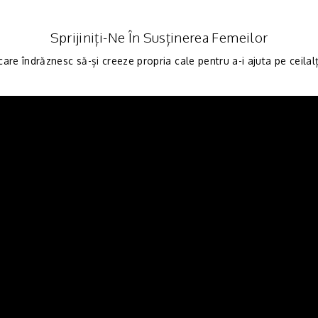
Sprijiniți-Ne În Susținerea Femeilor
are îndrăznesc să-și creeze propria cale pentru a-i ajuta pe ceilal