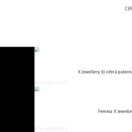
CE
X Jewellery îți oferă putere
AFLĂ MAI MULTE
Femeia X Jewelle
AFLĂ MAI MULTE