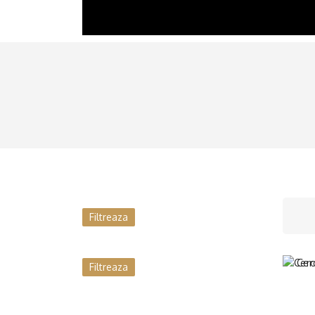
BRĂȚĂRI
LINKURI ȘI INCHIZĂTORI
LANȚURI
CERCEI
Filtreaza
Filtreaza