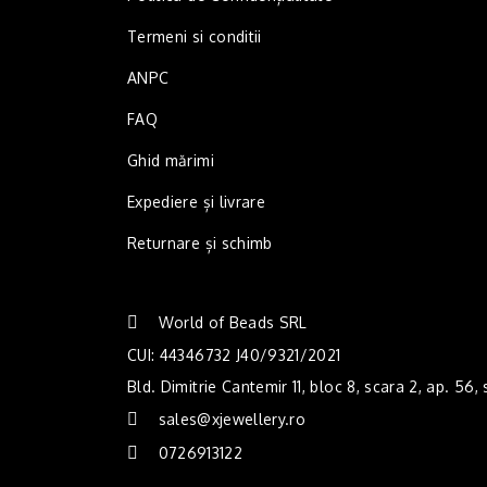
Termeni si conditii
ANPC
FAQ
Ghid mărimi
Expediere și livrare
Returnare și schimb
World of Beads SRL
CUI: 44346732 J40/9321/2021
Bld. Dimitrie Cantemir 11, bloc 8, scara 2, ap. 56,
sales@xjewellery.ro
0726913122