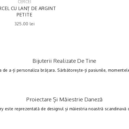
CERCEI
RCEL CU LANȚ DE ARGINT
PETITE
325.00
lei
Bijuterii Realizate De Tine
a de a-ți personaliza brățara. Sărbătorește-ți pasiunile, momentele 
Proiectare Și Măiestrie Daneză
ry este reprezentată de designul și măiestria noastră scandinavă de