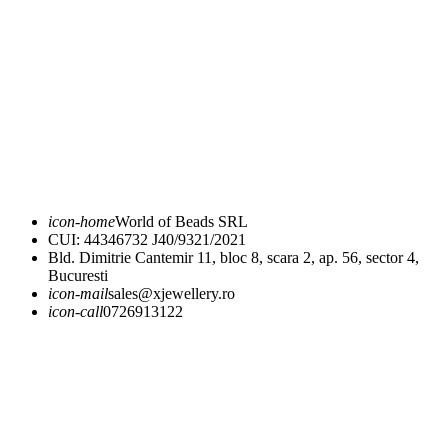
ANPC
FAQ
Ghid mărimi
Expediere și livrare
Returnare și schimb
icon-home
World of Beads SRL
CUI: 44346732 J40/9321/2021
Bld. Dimitrie Cantemir 11, bloc 8, scara 2, ap. 56, sector 4,
Bucuresti
icon-mail
sales@xjewellery.ro
icon-call
0726913122