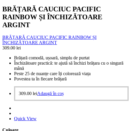
BRĂȚARĂ CAUCIUC PACIFIC
RAINBOW ȘI ÎNCHIZĂTOARE
ARGINT
BRĂȚARĂ CAUCIUC PACIFIC RAINBOW ȘI
ÎNCHIZĂTOARE ARGINT
309.00
lei
Brățară comodă, ușoară, simplu de purtat
Închizătoare practică: te ajută să închizi brățara cu o singură
mână
Peste 25 de nuanțe care îți colorează viața
Povestea ta în fiecare brățară
309.00
lei
Adaugă în coș
Quick View
Culoare