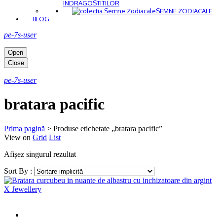
INDRAGOSTITILOR
SEMNE ZODIACALE
BLOG
pe-7s-user
Open
Close
pe-7s-user
bratara pacific
Prima pagină
>
Produse etichetate „bratara pacific”
View on
Grid
List
Afișez singurul rezultat
Sort By :