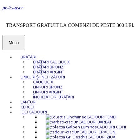
pe-7s-user
TRANSPORT GRATUIT LA COMENZI DE PESTE 300 LEI.
Menu
BRĂȚĂRI
BRĂȚĂRI CAUCIUC X
BRĂȚĂRI BRONZ
BRĂȚĂRI ARGINT
LINKURI ȘI INCHIZĂTORI
CAUCIUC X
LINKURI BRONZ
LINKURI ARGINT
ÎNCHIZĂTORI BRĂȚĂRI
LANȚURI
CERCEI
IDEI CADOURI
CADOURI FEMEI
CADOURI BARBATI
CADOURI COPII
CADOURI CRACIUN
CADOURI ZIUA