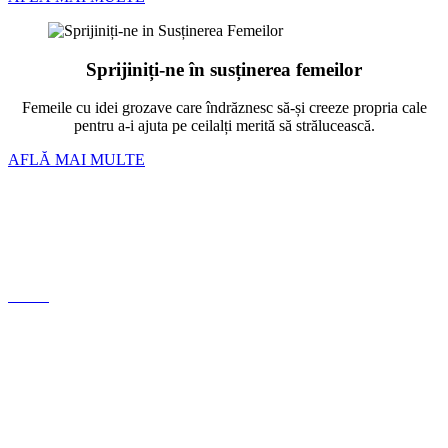
Sprijiniți-ne în susținerea femeilor
Femeile cu idei grozave care îndrăznesc să-și creeze propria cale
pentru a-i ajuta pe ceilalți merită să strălucească.
AFLĂ MAI MULTE
Bratari
Linkuri si inchizatori
Lanturi
Cercei
Despre noi
Conceptul nostru
Politica de Confidențialitate
Termeni si conditii