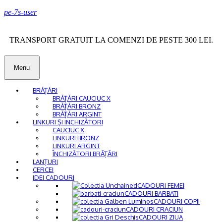
pe-7s-user
TRANSPORT GRATUIT LA COMENZI DE PESTE 300 LEI.
Menu
BRĂȚĂRI
BRĂȚĂRI CAUCIUC X
BRĂȚĂRI BRONZ
BRĂȚĂRI ARGINT
LINKURI ȘI INCHIZĂTORI
CAUCIUC X
LINKURI BRONZ
LINKURI ARGINT
ÎNCHIZĂTORI BRĂȚĂRI
LANȚURI
CERCEI
IDEI CADOURI
CADOURI FEMEI
CADOURI BARBATI
CADOURI COPII
CADOURI CRACIUN
CADOURI ZIUA