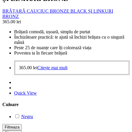
BRĂȚARĂ CAUCIUC BRONZE BLACK ȘI LINKURI
BRONZ
365.00
lei
Brățară comodă, ușoară, simplu de purtat
Închizătoare practică: te ajută să închizi brățara cu o singură
mână
Peste 25 de nuanțe care îți colorează viața
Povestea ta în fiecare brățară
365.00
lei
Citește mai mult
Quick View
Culoare
Negru
Filtreaza