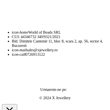
Expediere și livrare
Returnare și schimb
icon-home
World of Beads SRL
CUI: 44346732 J40/9321/2021
Bld. Dimitrie Cantemir 11, bloc 8, scara 2, ap. 56, sector 4,
Bucuresti
icon-mail
sales@xjewellery.ro
icon-call
0726913122
Urmareste-ne pe:
© 2024 X Jewellery