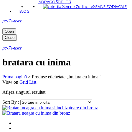
INDRAGOSTITILOR
SEMNE ZODIACALE
BLOG
pe-7s-user
Open
Close
pe-7s-user
bratara cu inima
Prima pagină
>
Produse etichetate „bratara cu inima”
View on
Grid
List
Afișez singurul rezultat
Sort By :