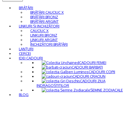
BRĂȚĂRI
BRĂȚĂRI CAUCIUC X
BRĂȚĂRI BRONZ
BRĂȚĂRI ARGINT
LINKURI ȘI INCHIZĂTORI
CAUCIUC X
LINKURI BRONZ
LINKURI ARGINT
ÎNCHIZĂTORI BRĂȚĂRI
LANȚURI
CERCEI
IDEI CADOURI
CADOURI FEMEI
CADOURI BARBATI
CADOURI COPII
CADOURI CRACIUN
CADOURI ZIUA
INDRAGOSTITILOR
SEMNE ZODIACALE
BLOG