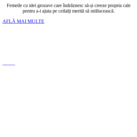
Femeile cu idei grozave care îndrăznesc să-și creeze propria cale
pentru a-i ajuta pe ceilalți merită să strălucească.
AFLĂ MAI MULTE
Bratari
Linkuri si inchizatori
Lanturi
Cercei
Despre noi
Conceptul nostru
Politica de Confidențialitate
Termeni si conditii
ANPC
FAQ
Ghid mărimi