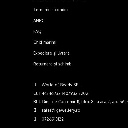
Termeni si conditii
ANPC
FAQ
Ghid mărimi
Expediere și livrare
Returnare și schimb
World of Beads SRL
CUI: 44346732 J40/9321/2021
Bld. Dimitrie Cantemir 11, bloc 8, scara 2, ap. 56,
sales@xjewellery.ro
0726913122