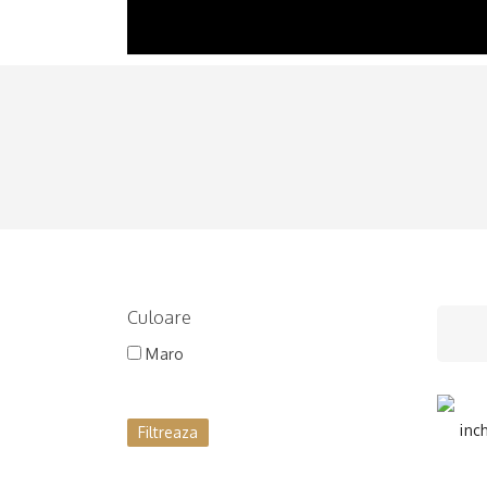
BRĂȚĂRI
LINKURI ȘI INCHIZĂTORI
LANȚURI
CERCEI
Culoare
Maro
Filtreaza