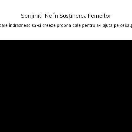
Sprijiniți-Ne În Susținerea Femeilor
are îndrăznesc să-și creeze propria cale pentru a-i ajuta pe ceilal