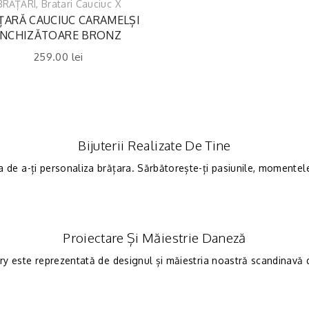
BRĂȚĂRI
,
Bratari Cauciuc X
ȚARĂ CAUCIUC CARAMELȘI
ÎNCHIZĂTOARE BRONZ
259.00
lei
Bijuterii Realizate De Tine
a de a-ți personaliza brățara. Sărbătorește-ți pasiunile, momentele 
Proiectare Și Măiestrie Daneză
ry este reprezentată de designul și măiestria noastră scandinavă de