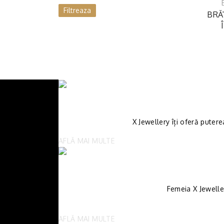
Filtreaza
BRĂ
X Jewellery îți oferă putere
AFLĂ MAI MULTE
Femeia X Jewelle
AFLĂ MAI MULTE