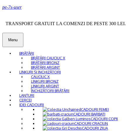
pe-7s-user
TRANSPORT GRATUIT LA COMENZI DE PESTE 300 LEI.
Menu
BRĂȚĂRI
BRĂȚĂRI CAUCIUC X
BRĂȚĂRI BRONZ
BRĂȚĂRI ARGINT
LINKURI ȘI INCHIZĂTORI
CAUCIUC X
LINKURI BRONZ
LINKURI ARGINT
ÎNCHIZĂTORI BRĂȚĂRI
LANȚURI
CERCEI
IDEI CADOURI
CADOURI FEMEI
CADOURI BARBATI
CADOURI COPII
CADOURI CRACIUN
CADOURI ZIUA