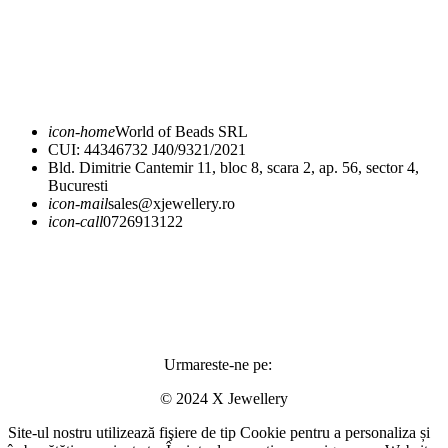
Expediere și livrare
Returnare și schimb
icon-home
World of Beads SRL
CUI: 44346732 J40/9321/2021
Bld. Dimitrie Cantemir 11, bloc 8, scara 2, ap. 56, sector 4,
Bucuresti
icon-mail
sales@xjewellery.ro
icon-call
0726913122
Urmareste-ne pe:
© 2024 X Jewellery
Site-ul nostru utilizează fişiere de tip Cookie pentru a personaliza și