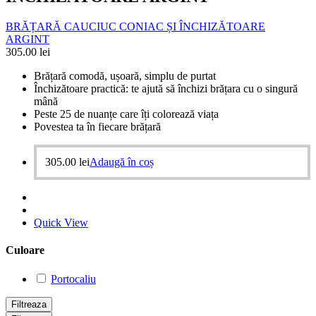
BRĂȚARĂ CAUCIUC CONIAC ȘI ÎNCHIZĂTOARE
ARGINT
305.00
lei
Brățară comodă, ușoară, simplu de purtat
Închizătoare practică: te ajută să închizi brățara cu o singură
mână
Peste 25 de nuanțe care îți colorează viața
Povestea ta în fiecare brățară
305.00
lei
Adaugă în coș
Quick View
Culoare
Portocaliu
Filtreaza