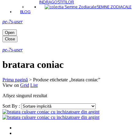
INDRAGOSTITILOR
SEMNE ZODIACALE
BLOG
pe-7s-user
Open
Close
pe-7s-user
bratara coniac
Prima pagină
>
Produse etichetate „bratara coniac”
View on
Grid
List
Afișez singurul rezultat
Sort By :