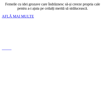
Femeile cu idei grozave care îndrăznesc să-și creeze propria cale
pentru a-i ajuta pe ceilalți merită să strălucească.
AFLĂ MAI MULTE
Bratari
Linkuri si inchizatori
Lanturi
Cercei
Despre noi
Conceptul nostru
Politica de Confidențialitate
Termeni si conditii
ANPC
FAQ
Ghid mărimi