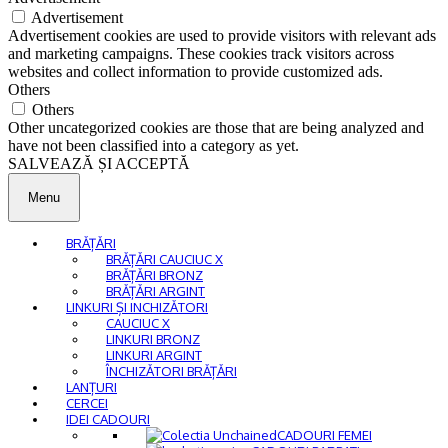
Advertisement
Advertisement cookies are used to provide visitors with relevant ads
and marketing campaigns. These cookies track visitors across
websites and collect information to provide customized ads.
Others
Others
Other uncategorized cookies are those that are being analyzed and
have not been classified into a category as yet.
SALVEAZĂ ȘI ACCEPTĂ
Menu
BRĂȚĂRI
BRĂȚĂRI CAUCIUC X
BRĂȚĂRI BRONZ
BRĂȚĂRI ARGINT
LINKURI ȘI INCHIZĂTORI
CAUCIUC X
LINKURI BRONZ
LINKURI ARGINT
ÎNCHIZĂTORI BRĂȚĂRI
LANȚURI
CERCEI
IDEI CADOURI
CADOURI FEMEI