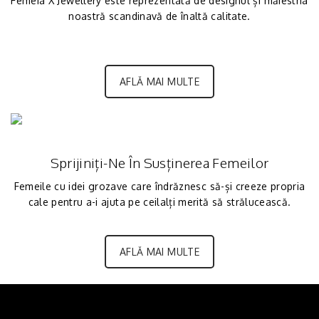
Femeia X Jewellery este reprezentată de designul și măiestria
noastră scandinavă de înaltă calitate.
AFLĂ MAI MULTE
Sprijiniți-Ne În Susținerea Femeilor
Femeile cu idei grozave care îndrăznesc să-și creeze propria
cale pentru a-i ajuta pe ceilalți merită să strălucească.
AFLĂ MAI MULTE