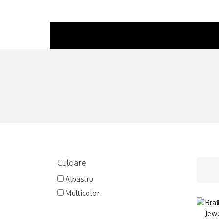
BRĂȚĂRI
LINKURI ȘI INCHIZĂTORI
LANȚURI
CERCEI
Culoare
Albastru
Multicolor