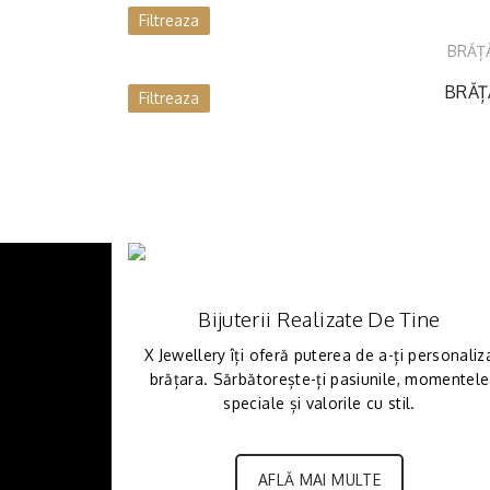
Filtreaza
BRĂȚ
BRĂȚ
Filtreaza
Bijuterii Realizate De Tine
X Jewellery îți oferă puterea de a-ți personaliz
brățara. Sărbătorește-ți pasiunile, momentele
speciale și valorile cu stil.
AFLĂ MAI MULTE