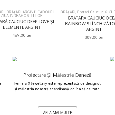
ĂRI
,
BRĂȚĂRI ARGINT
,
CADOURI
BRĂȚĂRI
,
Bratari Cauciuc X
,
CU
ZIUA INDRAGOSTITILOR
BRĂȚARĂ CAUCIUC OC
ARĂ CAUCIUC DEEP LOVE ȘI
RAINBOW ȘI ÎNCHIZĂT
ELEMENTE ARGINT
ARGINT
469.00
lei
309.00
lei
Proiectare Și Măiestrie Daneză
a
Femeia X Jewellery este reprezentată de designul
și măiestria noastră scandinavă de înaltă calitate.
AFLĂ MAI MULTE