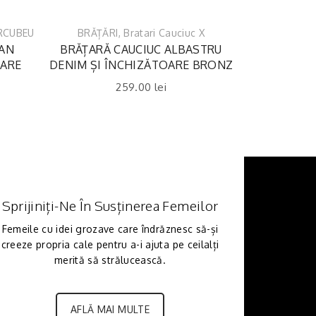
RCUBEU
BRĂȚĂRI
,
Bratari Cauciuc X
EAN
BRĂȚARĂ CAUCIUC ALBASTRU
OARE
DENIM ȘI ÎNCHIZĂTOARE BRONZ
259.00
lei
Sprijiniți-Ne În Susținerea Femeilor
Femeile cu idei grozave care îndrăznesc să-și
creeze propria cale pentru a-i ajuta pe ceilalți
merită să strălucească.
AFLĂ MAI MULTE