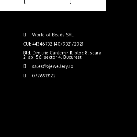
World of Beads SRL
CUI: 44346732 J40/9321/2021
Bld. Dimitrie Cantemir 11, bloc 8, scara
2, ap. 56, sector 4, Bucuresti
sales@xjewellery.ro
0726913122