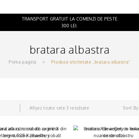
IDEI CADOURI
BLOG
TRANSPORT GRATUIT LA COMENZI DE PESTE
300 LEI.
bratara albastra
Prima pagină
>
Produse etichetate „bratara albastra”
Afișez toate cele 3 rezultate
Sort By 