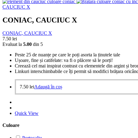
CAUCIUC X
CONIAC, CAUCIUC X
CONIAC, CAUCIUC X
7.50
lei
Evaluat la
5.00
din 5
Peste 25 de nuanțe pe care le poți asorta la ținutele tale
Ușoare, fine și catifelate: va fi o plăcere să le porți!
Creează cel mai inspirat contrast cu elementele din argint și bro
Linkuri interschimbabile ce îți permit să modifici brățara oricân
7.50
lei
Adaugă în coș
Quick View
Culoare
Portocaliu