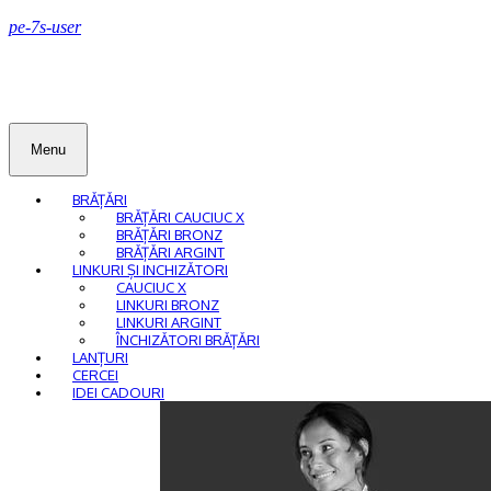
pe-7s-user
Menu
BRĂȚĂRI
BRĂȚĂRI CAUCIUC X
BRĂȚĂRI BRONZ
BRĂȚĂRI ARGINT
LINKURI ȘI INCHIZĂTORI
CAUCIUC X
LINKURI BRONZ
LINKURI ARGINT
ÎNCHIZĂTORI BRĂȚĂRI
LANȚURI
CERCEI
IDEI CADOURI