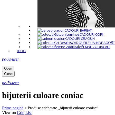
CADOURI BARBATI
CADOURI COPII
CADOURI CRACIUN
CADOURI ZIUA INDRAGOST
SEMNE ZODIACALE
BLOG
pe-7s-user
Open
Close
pe-7s-user
bijuterii culoare coniac
Prima pagină
>
Produse etichetate „bijuterii culoare coniac”
View on
Grid
List