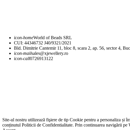
Expediere și livrare
Returnare și schimb
icon-home
World of Beads SRL
CUI: 44346732 J40/9321/2021
Bld. Dimitrie Cantemir 11, bloc 8, scara 2, ap. 56, sector 4, Buc
icon-mail
sales@xjewellery.ro
icon-call
0726913122
Site-ul nostru utilizează fişiere de tip Cookie pentru a personaliza și 
conținutul Politicii de Confidentialitate. Prin continuarea navigării pe 