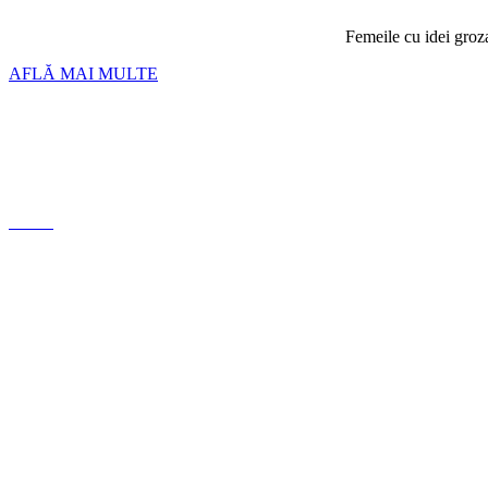
Femeile cu idei groza
AFLĂ MAI MULTE
Bratari
Linkuri si inchizatori
Lanturi
Cercei
Despre noi
Conceptul nostru
Politica de Confidențialitate
Termeni si conditii
ANPC
FAQ
Ghid mărimi