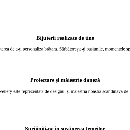
Bijuterii realizate de tine
terea de a-ți personaliza brățara. Sărbătorește-ți pasiunile, momentele spec
Proiectare și măiestrie daneză
llery este reprezentată de designul și măiestria noastră scandinavă de în
Sprijiniți-ne în susținerea femeilor