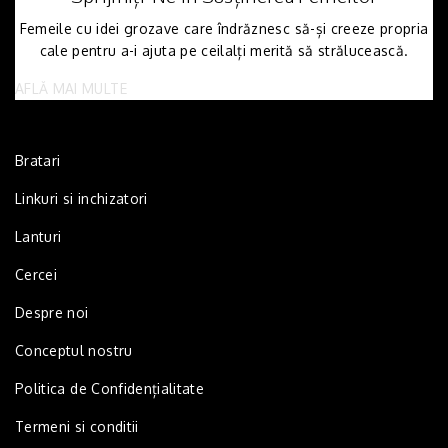
Femeile cu idei grozave care îndrăznesc să-și creeze propria
cale pentru a-i ajuta pe ceilalți merită să strălucească.
AFLĂ MAI MULTE
Bratari
Linkuri si inchizatori
Lanturi
Cercei
Despre noi
Conceptul nostru
Politica de Confidențialitate
Termeni si conditii