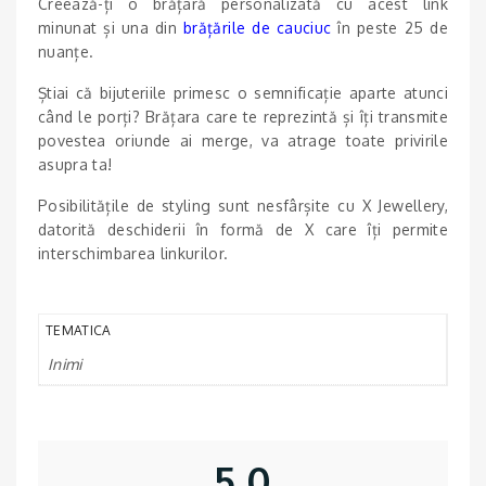
Creează-ți o brățară personalizată cu acest link
minunat și una din
brățările de
cauciuc
în peste 25 de
nuanțe.
Știai că bijuteriile primesc o semnificație aparte atunci
când le porți? Brățara care te reprezintă și îți transmite
povestea oriunde ai merge, va atrage toate privirile
asupra ta!
Posibilitățile de styling sunt nesfârșite cu X Jewellery,
datorită deschiderii în formă de X care îți permite
interschimbarea linkurilor.
TEMATICA
Inimi
5,0