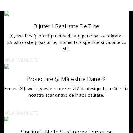
Bijuterii Realizate De Tine
X Jewellery îți oferă puterea de a-ți personaliza brățara.
Sărbătorește-ți pasiunile, momentele speciale și valorile cu
stil.
AFLĂ MAI MULTE
Proiectare Și Măiestrie Daneză
Femeia X Jewellery este reprezentată de designul și măiestria
noastră scandinavă de înaltă calitate.
AFLĂ MAI MULTE
Sprijiniți-Ne În Susținerea Femeilor