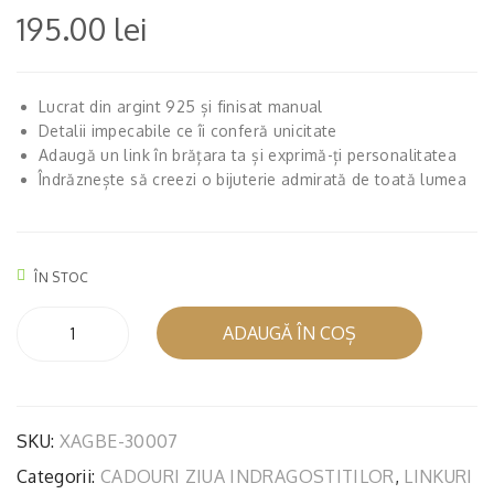
NȚ
OF
195.00
lei
Ă,
LO
LIN
VE,
K
LIN
Lucrat din argint 925 și finisat manual
SIM
K
Detalii impecabile ce îi conferă unicitate
Adaugă un link în brățara ta și exprimă-ți personalitatea
PLU
SIM
Îndrăznește să creezi o bijuterie admirată de toată lumea
AR
PLU
GIN
AR
T
GIN
ÎN STOC
T
Cantitate
ADAUGĂ ÎN COȘ
INIMĂ
PUZZLE,
LINK
SIMPLU
SKU:
XAGBE-30007
ARGINT
Categorii:
CADOURI ZIUA INDRAGOSTITILOR
,
LINKURI