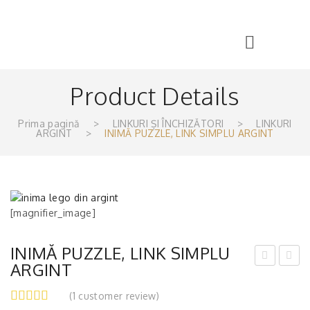
Product Details
Prima pagină
>
LINKURI ȘI ÎNCHIZĂTORI
>
LINKURI
ARGINT
>
INIMĂ PUZZLE, LINK SIMPLU ARGINT
[magnifier_image]
INIMĂ PUZZLE, LINK SIMPLU
ARGINT
NO
OT
CE
S
(
1
customer review)