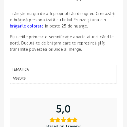
Trăiește magia de a fi propriul tău designer. Creează-ți
o brățară personalizată cu linkul Frunze și una din
brățările colorate
în peste 25 de nuanțe.
Bijuteriile primesc o semnificație aparte atunci când le
porți. Bucură-te de brățara care te reprezintă și îți
transmite povestea oriunde ai merge.
TEMATICA
Natura
5,0
Based on 1 review