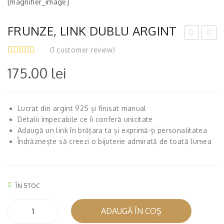
[magnifier_image]
FRUNZE, LINK DUBLU ARGINT
ES
AM
(
1
customer review)
TIN
ER,
175.00
lei
G,
LIN
LIN
K
K
DU
Lucrat din argint 925 și finisat manual
DU
BLU
Detalii impecabile ce îi conferă unicitate
BLU
AR
Adaugă un link în brățara ta și exprimă-ți personalitatea
Îndrăznește să creezi o bijuterie admirată de toată lumea
AR
GIN
GIN
T
T
ÎN STOC
Cantitate
ADAUGĂ ÎN COȘ
FRUNZE,