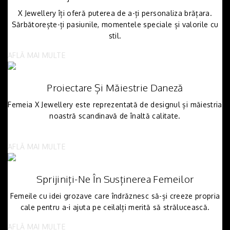
X Jewellery îți oferă puterea de a-ți personaliza brățara.
Sărbătorește-ți pasiunile, momentele speciale și valorile cu
stil.
AFLĂ MAI MULTE
Proiectare Și Măiestrie Daneză
Femeia X Jewellery este reprezentată de designul și măiestria
noastră scandinavă de înaltă calitate.
AFLĂ MAI MULTE
Sprijiniți-Ne În Susținerea Femeilor
Femeile cu idei grozave care îndrăznesc să-și creeze propria
cale pentru a-i ajuta pe ceilalți merită să strălucească.
AFLĂ MAI MULTE