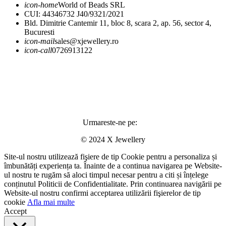
icon-home
World of Beads SRL
CUI: 44346732 J40/9321/2021
Bld. Dimitrie Cantemir 11, bloc 8, scara 2, ap. 56, sector 4,
Bucuresti
icon-mail
sales@xjewellery.ro
icon-call
0726913122
Urmareste-ne pe:
© 2024 X Jewellery
Site-ul nostru utilizează fişiere de tip Cookie pentru a personaliza și
îmbunătăți experiența ta. Înainte de a continua navigarea pe Website-
ul nostru te rugăm să aloci timpul necesar pentru a citi și înțelege
conținutul Politicii de Confidentialitate. Prin continuarea navigării pe
Website-ul nostru confirmi acceptarea utilizării fişierelor de tip
cookie
Afla mai multe
Accept