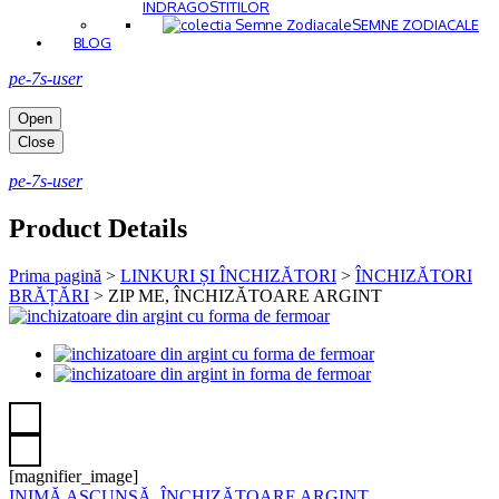
INDRAGOSTITILOR
SEMNE ZODIACALE
BLOG
pe-7s-user
Open
Close
pe-7s-user
Product Details
Prima pagină
>
LINKURI ȘI ÎNCHIZĂTORI
>
ÎNCHIZĂTORI
BRĂȚĂRI
>
ZIP ME, ÎNCHIZĂTOARE ARGINT
[magnifier_image]
INIMĂ ASCUNSĂ, ÎNCHIZĂTOARE ARGINT