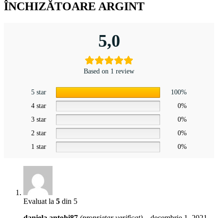
ÎNCHIZĂTOARE ARGINT
5,0
Based on 1 review
5 star
100%
4 star
0%
3 star
0%
2 star
0%
1 star
0%
Evaluat la
5
din 5
daniela.antohi87
(proprietar verificat)
–
decembrie 1, 2021