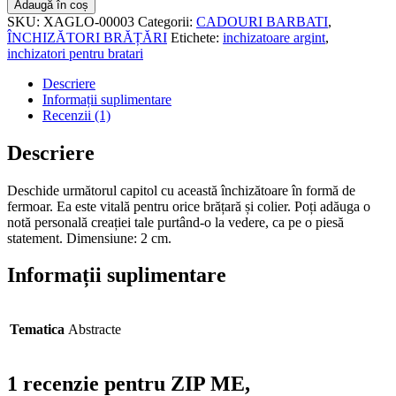
Adaugă în coș
ME,
SKU:
XAGLO-00003
Categorii:
CADOURI BARBATI
,
ÎNCHIZĂTOARE
ÎNCHIZĂTORI BRĂȚĂRI
Etichete:
inchizatoare argint
,
ARGINT
inchizatori pentru bratari
Descriere
Informații suplimentare
Recenzii (1)
Descriere
Deschide următorul capitol cu această închizătoare în formă de
fermoar. Ea este vitală pentru orice brățară și colier. Poți adăuga o
notă personală creației tale purtând-o la vedere, ca pe o piesă
statement. Dimensiune: 2 cm.
Informații suplimentare
Tematica
Abstracte
1 recenzie pentru
ZIP ME,