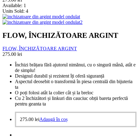
Available:
1
Units Sold:
4
FLOW, ÎNCHIZĂTOARE ARGINT
FLOW, ÎNCHIZĂTOARE ARGINT
275.00
lei
Închizi brățara fără ajutorul nimănui, cu o singură mână, atât e
de simplu!
Designul durabil și rezistent îți oferă siguranță
Aspectul deosebit o transformă în piesa centrală din bijuteria
ta
O poți folosi atât la colier cât și la breloc
Cu 2 închizători și linkuri din cauciuc obții bareta perfectă
pentru geanta ta
275.00
lei
Adaugă în coș