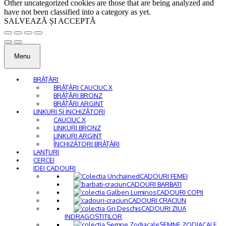
Other uncategorized cookies are those that are being analyzed and
have not been classified into a category as yet.
SALVEAZĂ ȘI ACCEPTĂ
Menu
BRĂȚĂRI
BRĂȚĂRI CAUCIUC X
BRĂȚĂRI BRONZ
BRĂȚĂRI ARGINT
LINKURI ȘI INCHIZĂTORI
CAUCIUC X
LINKURI BRONZ
LINKURI ARGINT
ÎNCHIZĂTORI BRĂȚĂRI
LANȚURI
CERCEI
IDEI CADOURI
CADOURI FEMEI
CADOURI BARBATI
CADOURI COPII
CADOURI CRACIUN
CADOURI ZIUA
INDRAGOSTITILOR
SEMNE ZODIACALE