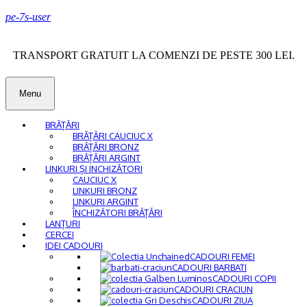
pe-7s-user
TRANSPORT GRATUIT LA COMENZI DE PESTE 300 LEI.
Menu
BRĂȚĂRI
BRĂȚĂRI CAUCIUC X
BRĂȚĂRI BRONZ
BRĂȚĂRI ARGINT
LINKURI ȘI INCHIZĂTORI
CAUCIUC X
LINKURI BRONZ
LINKURI ARGINT
ÎNCHIZĂTORI BRĂȚĂRI
LANȚURI
CERCEI
IDEI CADOURI
CADOURI FEMEI
CADOURI BARBATI
CADOURI COPII
CADOURI CRACIUN
CADOURI ZIUA