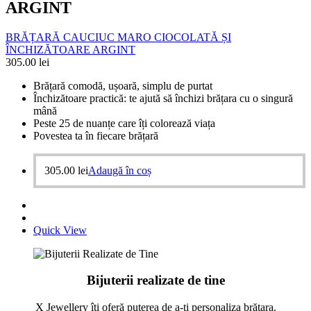
ARGINT
BRĂȚARĂ CAUCIUC MARO CIOCOLATĂ ȘI
ÎNCHIZĂTOARE ARGINT
305.00
lei
Brățară comodă, ușoară, simplu de purtat
Închizătoare practică: te ajută să închizi brățara cu o singură
mână
Peste 25 de nuanțe care îți colorează viața
Povestea ta în fiecare brățară
305.00
lei
Adaugă în coș
Quick View
Bijuterii realizate de tine
X Jewellery îți oferă puterea de a-ți personaliza brățara.