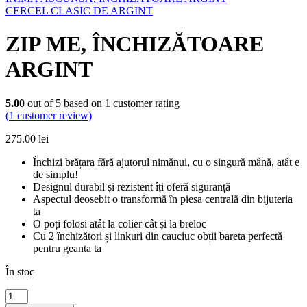
CERCEL CLASIC DE ARGINT
ZIP ME, ÎNCHIZĂTOARE
ARGINT
5.00
out of
5
based on
1
customer rating
(
1
customer review)
275.00
lei
Închizi brățara fără ajutorul nimănui, cu o singură mână, atât e
de simplu!
Designul durabil și rezistent îți oferă siguranță
Aspectul deosebit o transformă în piesa centrală din bijuteria
ta
O poți folosi atât la colier cât și la breloc
Cu 2 închizători și linkuri din cauciuc obții bareta perfectă
pentru geanta ta
În stoc
Cantitate
ZIP