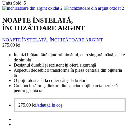
Units Sold:
5
NOAPTE ÎNSTELATĂ,
ÎNCHIZĂTOARE ARGINT
NOAPTE ÎNSTELATĂ, ÎNCHIZĂTOARE ARGINT
275.00
lei
Închizi brățara fără ajutorul nimănui, cu o singură mână, atât e
de simplu!
Designul durabil și rezistent îți oferă siguranță
Aspectul deosebit o transformă în piesa centrală din bijuteria
ta
O poți folosi atât la colier cât și la breloc
Cu 2 închizători și linkuri din cauciuc obții bareta perfectă
pentru geanta ta
275.00
lei
Adaugă în coș