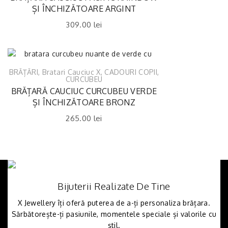
ȘI ÎNCHIZĂTOARE ARGINT
309.00
lei
BRĂȚĂRI
,
Bratari Cauciuc X
,
CADOURI COPII
,
CURCUBEU
BRĂȚARĂ CAUCIUC CURCUBEU VERDE
ȘI ÎNCHIZĂTOARE BRONZ
265.00
lei
Bijuterii Realizate De Tine
X Jewellery îți oferă puterea de a-ți personaliza brățara.
Sărbătorește-ți pasiunile, momentele speciale și valorile cu
stil.