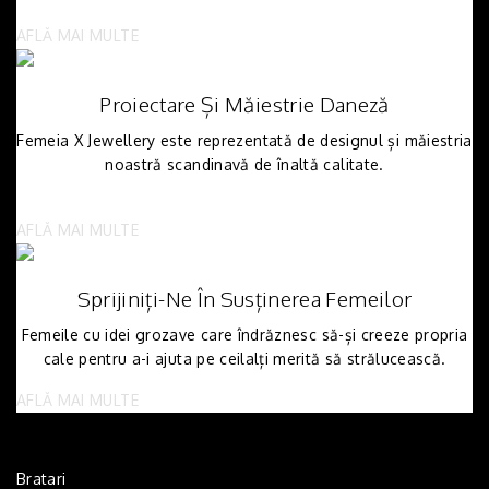
AFLĂ MAI MULTE
Proiectare Și Măiestrie Daneză
Femeia X Jewellery este reprezentată de designul și măiestria
noastră scandinavă de înaltă calitate.
AFLĂ MAI MULTE
Sprijiniți-Ne În Susținerea Femeilor
Femeile cu idei grozave care îndrăznesc să-și creeze propria
cale pentru a-i ajuta pe ceilalți merită să strălucească.
AFLĂ MAI MULTE
Bratari