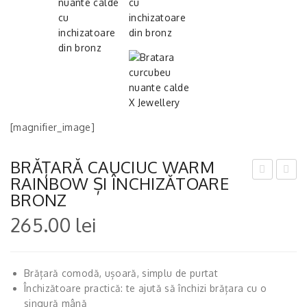
[magnifier_image]
BRĂȚARĂ CAUCIUC WARM
RAINBOW ȘI ÎNCHIZĂTOARE
RĂȚ
RĂȚ
BRONZ
AR
AR
265.00
lei
Ă
Ă
CA
CA
UCI
UCI
Brățară comodă, ușoară, simplu de purtat
UC
UC
Închizătoare practică: te ajută să închizi brățara cu o
BRI
PA
singură mână