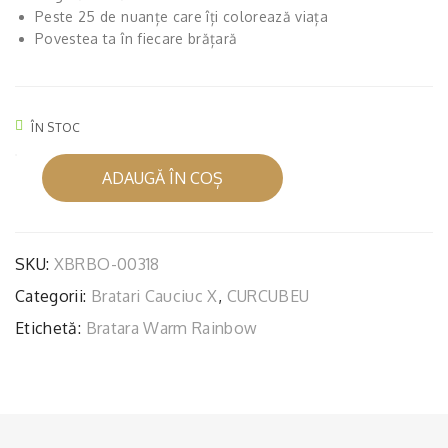
Peste 25 de nuanțe care îți colorează viața
GH
CIFI
Povestea ta în fiecare brățară
T
C
RAI
RAI
NB
NB
ÎN STOC
OW
OW
ȘI
ȘI
Cantitate
ADAUGĂ ÎN COȘ
BRĂȚARĂ
ÎNC
ÎNC
CAUCIUC
HIZ
HIZ
WARM
ĂT
ĂT
RAINBOW
SKU:
XBRBO-00318
OA
OA
ȘI
Categorii:
Bratari Cauciuc X
,
CURCUBEU
ÎNCHIZĂTOARE
RE
RE
BRONZ
Etichetă:
Bratara Warm Rainbow
AR
BR
GIN
ON
T
Z