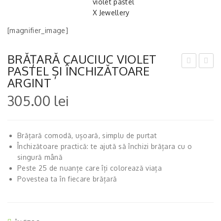
[magnifier_image]
BRĂȚARĂ CAUCIUC VIOLET
PASTEL ȘI ÎNCHIZĂTOARE
RĂȚ
RĂȚ
ARGINT
AR
AR
305.00
lei
Ă
Ă
CA
CA
UCI
UCI
Brățară comodă, ușoară, simplu de purtat
UC
UC
Închizătoare practică: te ajută să închizi brățara cu o
FUC
CO
singură mână
Peste 25 de nuanțe care îți colorează viața
SIA
NIA
Povestea ta în fiecare brățară
ȘI
C ȘI
ÎNC
ÎNC
HIZ
HIZ