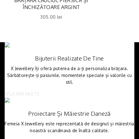
BRĂȚARĂ CAUCIUC PIERSICĂ ȘI
ÎNCHIZĂTOARE ARGINT
305.00
lei
Bijuterii Realizate De Tine
X Jewellery îți oferă puterea de a-ți personaliza brățara.
Sărbătorește-ți pasiunile, momentele speciale și valorile cu
stil.
AFLĂ MAI MULTE
Proiectare Și Măiestrie Daneză
Femeia X Jewellery este reprezentată de designul și măiestria
noastră scandinavă de înaltă calitate.