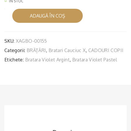
ÎN STOC
ĂT
ĂT
OA
OA
Cantitate
ADAUGĂ ÎN COȘ
BRĂȚARĂ
RE
RE
CAUCIUC
AR
AR
VIOLET
GIN
GIN
PASTEL
SKU:
XAGBO-00155
T
T
ȘI
Categorii:
BRĂȚĂRI
,
Bratari Cauciuc X
,
CADOURI COPII
ÎNCHIZĂTOARE
ARGINT
Etichete:
Bratara Violet Argint
,
Bratara Violet Pastel