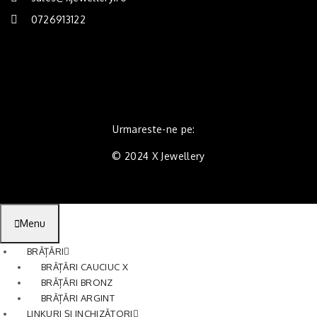
0726913122
Urmareste-ne pe:
© 2024 X Jewellery
Menu
BRĂȚĂRI
BRĂȚĂRI CAUCIUC X
BRĂȚĂRI BRONZ
BRĂȚĂRI ARGINT
LINKURI ȘI INCHIZĂTORI