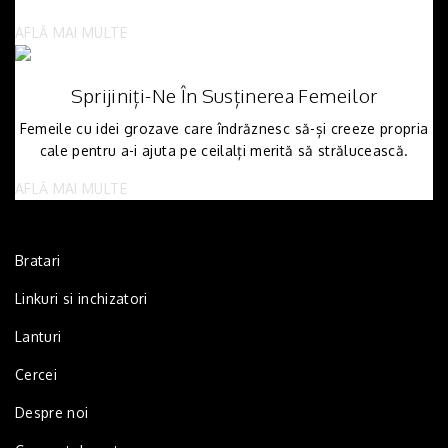
AFLĂ MAI MULTE
Sprijiniți-Ne În Susținerea Femeilor
Femeile cu idei grozave care îndrăznesc să-și creeze propria
cale pentru a-i ajuta pe ceilalți merită să strălucească.
AFLĂ MAI MULTE
Bratari
Linkuri si inchizatori
Lanturi
Cercei
Despre noi