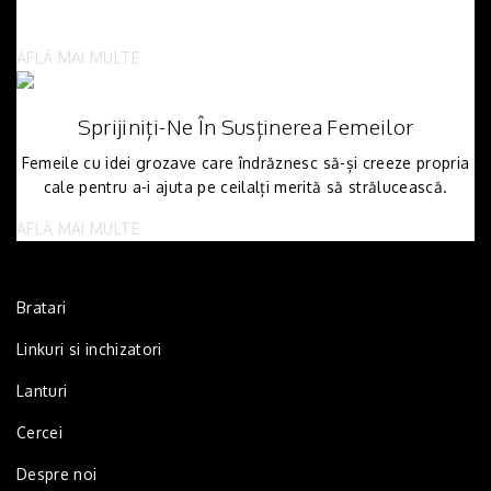
AFLĂ MAI MULTE
Sprijiniți-Ne În Susținerea Femeilor
Femeile cu idei grozave care îndrăznesc să-și creeze propria
cale pentru a-i ajuta pe ceilalți merită să strălucească.
AFLĂ MAI MULTE
Bratari
Linkuri si inchizatori
Lanturi
Cercei
Despre noi