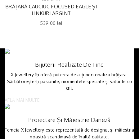
BRĂȚARĂ CAUCIUC FOCUSED EAGLE ȘI
LINKURI ARGINT
539.00
lei
Bijuterii Realizate De Tine
X Jewellery îți oferă puterea de a-ți personaliza brățara.
Sărbătorește-ți pasiunile, momentele speciale și valorile cu
stil.
AFLĂ MAI MULTE
Proiectare Și Măiestrie Daneză
Femeia X Jewellery este reprezentată de designul și măiestria
noastră scandinavă de înaltă calitate.