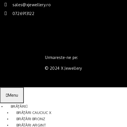
sales@xjewellery.ro
0726913122
Urmareste-ne pe:
© 2024 X Jewellery
Menu
BRĂȚĂRI
BRĂȚĂRI CAUCIUC X
BRĂȚĂRI BRONZ
BRĂȚĂRI ARGINT