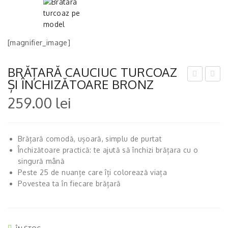
[magnifier_image]
BRĂȚARĂ CAUCIUC TURCOAZ
ȘI ÎNCHIZĂTOARE BRONZ
RĂȚ
RĂȚ
259.00
lei
AR
AR
Ă
Ă
CA
CA
Brățară comodă, ușoară, simplu de purtat
UIC
UCI
Închizătoare practică: te ajută să închizi brățara cu o
UC
UC
singură mână
Peste 25 de nuanțe care îți colorează viața
RO
VER
Povestea ta în fiecare brățară
Z
DE
INT
PA
EN
ST