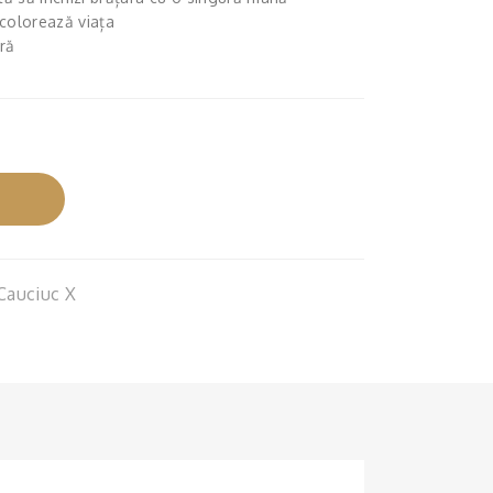
UC
UC
 colorează viața
ră
GA
GRI
LBE
DE
N
SC
LU
HIS
MI
ȘI
NO
ÎNC
S ȘI
HIZ
ÎNC
ĂT
 Cauciuc X
HIZ
OA
ĂT
RE
OA
BR
RE
ON
BR
Z
ON
Z