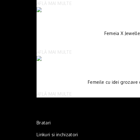
AFLĂ MAI MULTE
Femeia X Jewelle
AFLĂ MAI MULTE
Femeile cu idei grozave c
AFLĂ MAI MULTE
Bratari
Linkuri si inchizatori