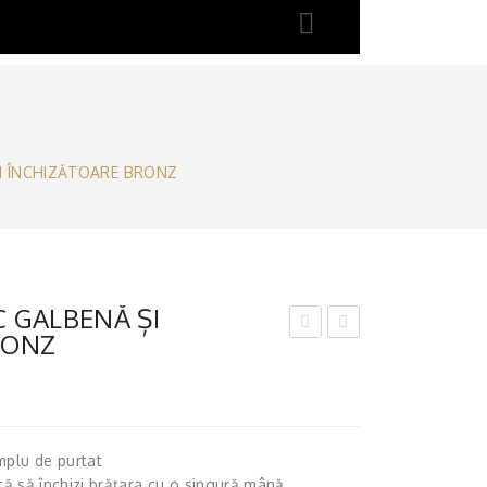
I ÎNCHIZĂTOARE BRONZ
 GALBENĂ ȘI
RONZ
RĂȚ
RĂȚ
AR
AR
Ă
Ă
CA
CA
mplu de purtat
UCI
UCI
ută să închizi brățara cu o singură mână