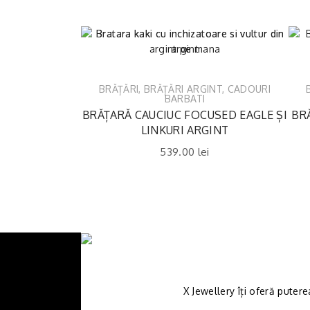
BRĂȚĂRI
,
BRĂȚĂRI ARGINT
,
CADOURI
BARBATI
BRĂȚARĂ CAUCIUC FOCUSED EAGLE ȘI
BR
LINKURI ARGINT
539.00
lei
X Jewellery îți oferă putere