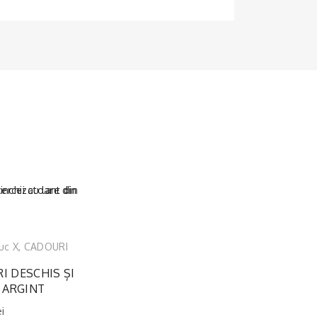
uc X
,
CADOURI
I
I DESCHIS ȘI
 ARGINT
ei