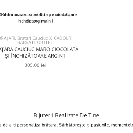
BRĂȚĂRI
,
Bratari Cauciuc X
,
CADOURI
BARBATI
,
OUTLET
ĂȚARĂ CAUCIUC MARO CIOCOLATĂ
ȘI ÎNCHIZĂTOARE ARGINT
305.00
lei
Bijuterii Realizate De Tine
a de a-ți personaliza brățara. Sărbătorește-ți pasiunile, momentele 