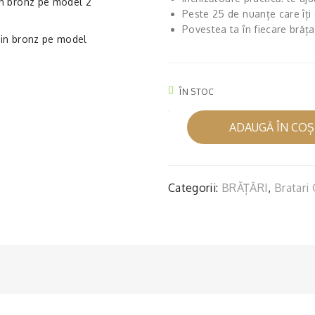
Peste 25 de nuanțe care îți
Povestea ta în fiecare brăța
ÎN STOC
Cantitate
ADAUGĂ ÎN COȘ
BRĂȚARĂ
CAUCIUC
GALBENĂ
ȘI
Categorii:
BRĂȚĂRI
,
Bratari
ÎNCHIZĂTOARE
BRONZ