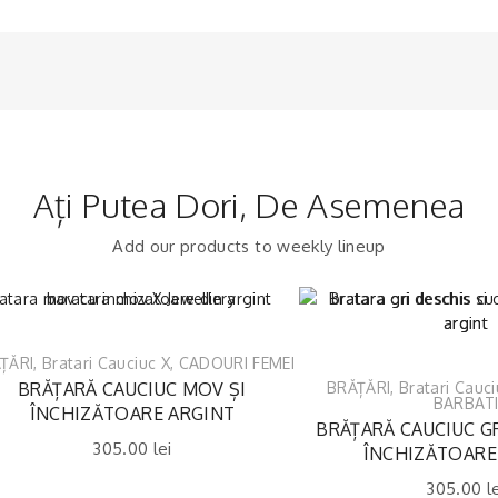
Ați Putea Dori, De Asemenea
Add our products to weekly lineup
ȚĂRI
,
Bratari Cauciuc X
,
CADOURI FEMEI
BRĂȚARĂ CAUCIUC MOV ȘI
BRĂȚĂRI
,
Bratari Cauci
BARBAT
ÎNCHIZĂTOARE ARGINT
BRĂȚARĂ CAUCIUC GR
305.00
lei
ÎNCHIZĂTOARE
305.00
l