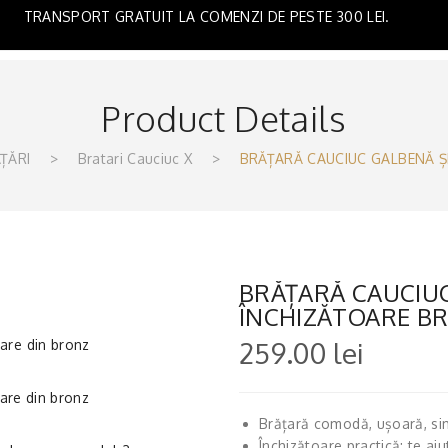
TRANSPORT GRATUIT LA COMENZI DE PESTE 300 LEI.
Product Details
ȚĂRI
>
Bratari Cauciuc X
>
BRĂȚARĂ CAUCIUC GALBENĂ Ș
BRĂȚARĂ CAUCIUC
ÎNCHIZĂTOARE B
259.00
lei
Brățară comodă, ușoară, si
Închizătoare practică: te aj