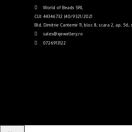
World of Beads SRL
CUI: 44346732 J40/9321/2021
Bld. Dimitrie Cantemir 11, bloc 8, scara 2, ap. 56,
sales@xjewellery.ro
0726913122