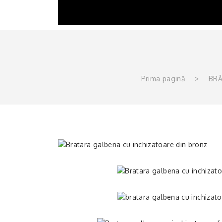
Prima pagină
>
BRĂ