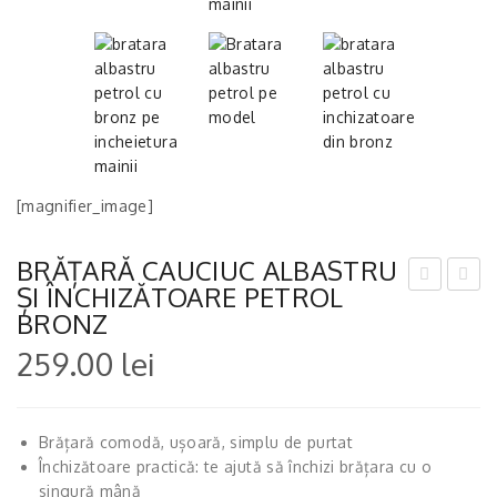
[magnifier_image]
BRĂȚARĂ CAUCIUC ALBASTRU
ȘI ÎNCHIZĂTOARE PETROL
RĂȚ
RĂȚ
BRONZ
AR
AR
259.00
lei
Ă
Ă
CA
CA
UCI
UCI
Brățară comodă, ușoară, simplu de purtat
UC
UC
Închizătoare practică: te ajută să închizi brățara cu o
ALB
BO
singură mână