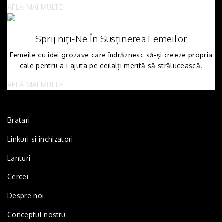
AFLĂ MAI MULTE
Sprijiniți-Ne În Susținerea Femeilor
Femeile cu idei grozave care îndrăznesc să-și creeze propria
cale pentru a-i ajuta pe ceilalți merită să strălucească.
AFLĂ MAI MULTE
Bratari
Linkuri si inchizatori
Lanturi
Cercei
Despre noi
Conceptul nostru