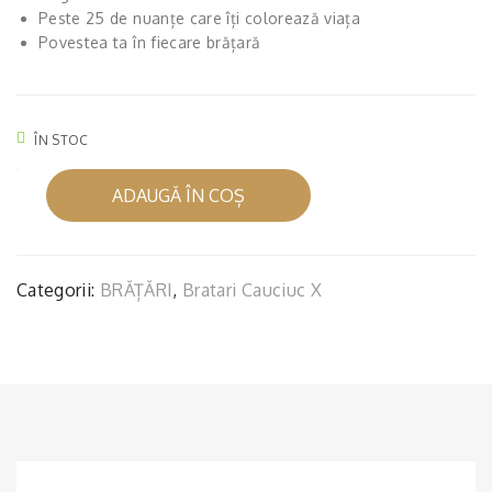
Peste 25 de nuanțe care îți colorează viața
AS
RD
Povestea ta în fiecare brățară
TR
O
U
ȘI
OȚ
ÎNC
ÎN STOC
EL
HIZ
ȘI
ĂT
Cantitate
ADAUGĂ ÎN COȘ
BRĂȚARĂ
ÎNC
OA
CAUCIUC
HIZ
RE
ALBASTRU
ĂT
BR
ȘI
Categorii:
BRĂȚĂRI
,
Bratari Cauciuc X
OA
ON
ÎNCHIZĂTOARE
PETROL
RE
Z
BRONZ
BR
ON
Z