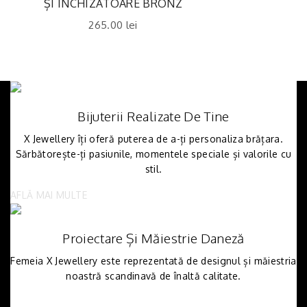
ȘI ÎNCHIZĂTOARE BRONZ
265.00
lei
Bijuterii Realizate De Tine
X Jewellery îți oferă puterea de a-ți personaliza brățara.
Sărbătorește-ți pasiunile, momentele speciale și valorile cu
stil.
AFLĂ MAI MULTE
Proiectare Și Măiestrie Daneză
Femeia X Jewellery este reprezentată de designul și măiestria
noastră scandinavă de înaltă calitate.