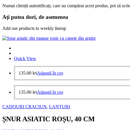
Numai clienții autentificați, care au cumpărat acest produs, pot să scri
Ați putea dori, de asemenea
Add our products to weekly lineup
Quick View
135.00
lei
Adaugă în coș
135.00
lei
Adaugă în coș
CADOURI CRACIUN
,
LANȚURI
ȘNUR ASIATIC ROȘU, 40 CM