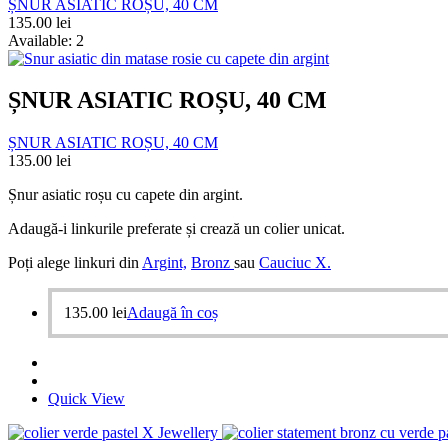
ȘNUR ASIATIC ROȘU, 40 CM
135.00
lei
Available:
2
ȘNUR ASIATIC ROȘU, 40 CM
ȘNUR ASIATIC ROȘU, 40 CM
135.00
lei
Șnur asiatic roșu cu capete din argint.
Adaugă-i linkurile preferate și crează un colier unicat.
Poți alege linkuri din
Argint,
Bronz
sau
Cauciuc X.
135.00
lei
Adaugă în coș
Quick View