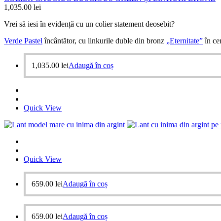
1,035.00
lei
Vrei să iesi în evidență cu un colier statement deosebit?
Verde Pastel
încântător, cu linkurile duble din bronz
„Eternitate”
în cen
1,035.00
lei
Adaugă în coș
Quick View
Quick View
659.00
lei
Adaugă în coș
659.00
lei
Adaugă în coș