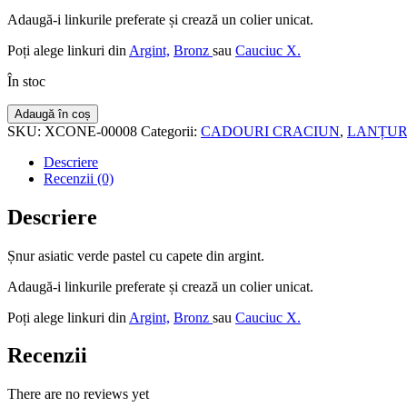
Adaugă-i linkurile preferate și crează un colier unicat.
Poți alege linkuri din
Argint,
Bronz
sau
Cauciuc X.
În stoc
Cantitate
Adaugă în coș
ȘNUR
SKU:
XCONE-00008
Categorii:
CADOURI CRACIUN
,
LANȚUR
ASIATIC
VERDE
Descriere
PASTEL,
Recenzii (0)
35
CM
Descriere
Șnur asiatic verde pastel cu capete din argint.
Adaugă-i linkurile preferate și crează un colier unicat.
Poți alege linkuri din
Argint,
Bronz
sau
Cauciuc X.
Recenzii
There are no reviews yet