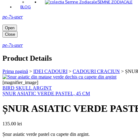
SEMNE ZODIACALE
BLOG
pe-7s-user
Open
Close
pe-7s-user
Product Details
Prima pagină
>
IDEI CADOURI
>
CADOURI CRACIUN
>
ȘNUR 
[magnifier_image]
BIRD SKULL ARGINT
ȘNUR ASIATIC VERDE PASTEL, 45 CM
ȘNUR ASIATIC VERDE PASTE
135.00
lei
Șnur asiatic verde pastel cu capete din argint.