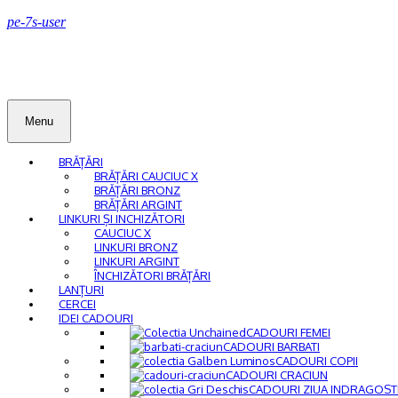
pe-7s-user
Menu
BRĂȚĂRI
BRĂȚĂRI CAUCIUC X
BRĂȚĂRI BRONZ
BRĂȚĂRI ARGINT
LINKURI ȘI INCHIZĂTORI
CAUCIUC X
LINKURI BRONZ
LINKURI ARGINT
ÎNCHIZĂTORI BRĂȚĂRI
LANȚURI
CERCEI
IDEI CADOURI
CADOURI FEMEI
CADOURI BARBATI
CADOURI COPII
CADOURI CRACIUN
CADOURI ZIUA INDRAGOST