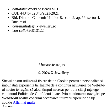
icon-home
World of Beads SRL
CUI: 44346732 J40/9321/2021
Bld. Dimitrie Cantemir 11, bloc 8, scara 2, ap. 56, sector 4,
Bucuresti
icon-mail
sales@xjewellery.ro
icon-call
0726913122
Urmareste-ne pe:
© 2024 X Jewellery
Site-ul nostru utilizează fişiere de tip Cookie pentru a personaliza și
îmbunătăți experiența ta. Înainte de a continua navigarea pe Website-
ul nostru te rugăm să aloci timpul necesar pentru a citi și înțelege
conținutul Politicii de Confidentialitate. Prin continuarea navigării pe
Website-ul nostru confirmi acceptarea utilizării fişierelor de tip
cookie
Afla mai multe
Accept