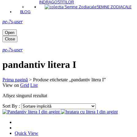
INDRAGOSTITILOR
SEMNE ZODIACALE
BLOG
pe-7s-user
Open
Close
pe-7s-user
pandantiv litera I
Prima pagină
>
Produse etichetate „pandantiv litera I”
View on
Grid
List
Afișez singurul rezultat
Sort By :
Quick View