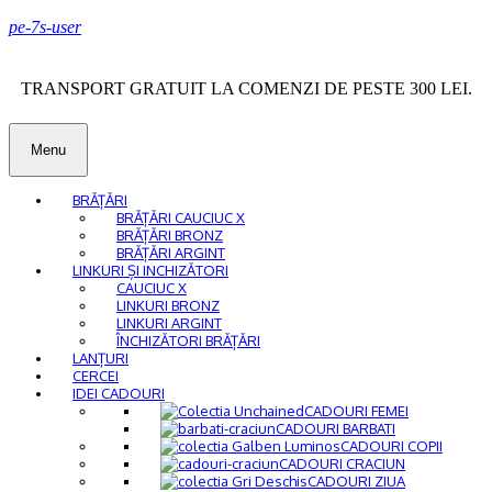
pe-7s-user
TRANSPORT GRATUIT LA COMENZI DE PESTE 300 LEI.
Menu
BRĂȚĂRI
BRĂȚĂRI CAUCIUC X
BRĂȚĂRI BRONZ
BRĂȚĂRI ARGINT
LINKURI ȘI INCHIZĂTORI
CAUCIUC X
LINKURI BRONZ
LINKURI ARGINT
ÎNCHIZĂTORI BRĂȚĂRI
LANȚURI
CERCEI
IDEI CADOURI
CADOURI FEMEI
CADOURI BARBATI
CADOURI COPII
CADOURI CRACIUN
CADOURI ZIUA