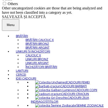
Others
Other uncategorized cookies are those that are being analyzed and
have not been classified into a category as yet.
SALVEAZĂ ȘI ACCEPTĂ
Menu
BRĂȚĂRI
BRĂȚĂRI CAUCIUC X
BRĂȚĂRI BRONZ
BRĂȚĂRI ARGINT
LINKURI ȘI INCHIZĂTORI
CAUCIUC X
LINKURI BRONZ
LINKURI ARGINT
ÎNCHIZĂTORI BRĂȚĂRI
LANȚURI
CERCEI
IDEI CADOURI
CADOURI FEMEI
CADOURI BARBATI
CADOURI COPII
CADOURI CRACIUN
CADOURI ZIUA
INDRAGOSTITILOR
SEMNE ZODIACALE