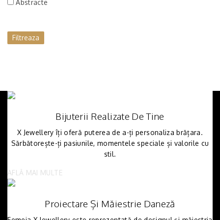
Abstracte
Filtreaza
Bijuterii Realizate De Tine
X Jewellery îți oferă puterea de a-ți personaliza brățara.
Sărbătorește-ți pasiunile, momentele speciale și valorile cu
stil.
AFLĂ MAI MULTE
Proiectare Și Măiestrie Daneză
Femeia X Jewellery este reprezentată de designul și măiestria