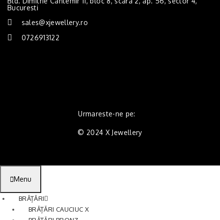
Bld. Dimitrie Cantemir 11, bloc 8, scara 2, ap. 56, sector 4,
Bucuresti
sales@xjewellery.ro
0726913122
Urmareste-ne pe:
© 2024 X Jewellery
Menu
BRĂȚĂRI
BRĂȚĂRI CAUCIUC X