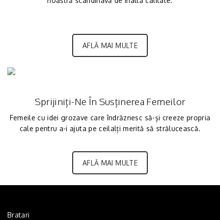
noastră scandinavă de înaltă calitate.
AFLĂ MAI MULTE
Sprijiniți-Ne În Susținerea Femeilor
Femeile cu idei grozave care îndrăznesc să-și creeze propria
cale pentru a-i ajuta pe ceilalți merită să strălucească.
AFLĂ MAI MULTE
Bratari